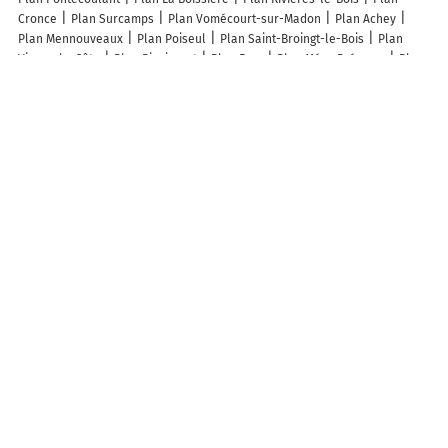
Cronce
Plan Surcamps
Plan Vomécourt-sur-Madon
Plan Achey
Plan Mennouveaux
Plan Poiseul
Plan Saint-Broingt-le-Bois
Plan
Vignes-la-Côte
Plan Bignicourt
Plan Fays
Plan Méry-Prémecy
Plan
L'Hosmes
Plan Dinteville
Plan Saint-Michel
Plan Saint-Martin-de-
Fenouillet
Plan Thaix
Plan Goas
Plan Lignères
Plan Bannières
Plan Arbellara
Plan Crasville
Plan Saint-Georges
Plan Mercey
Plan Haumont-près-Samogneux
Plan Bourgoin-Jallieu
Plan Bar-sur-
Aube
Plan Bages
Plan Auribeau-sur-Siagne
Plan Ginestas
Plan
Mantry
Plan Saint-Clément-de-Valorgue
Plan Serrigny
Lieux à découvrir à Cuiry-lès-Chaudardes
Mairie - Cuiry-les-Chaudardes
Église Saint-Gervais Et Saint-Protais
Cimetière De Cuiry-lès-Chaudardes
Église Saint-Gervais-et-Saint-
Protais de Cuiry-lès-Chaudardes
la Grange
La Boucherie Des Tontons
A découvrir autour de Cuiry-lès-Chaudardes
Longueval-Barbonval
Glennes
Villers-en-Prayères
Merval
Révillon
Perles
Vauxcéré
Info-trafic en France
Info trafic
Pistes cyclables en France