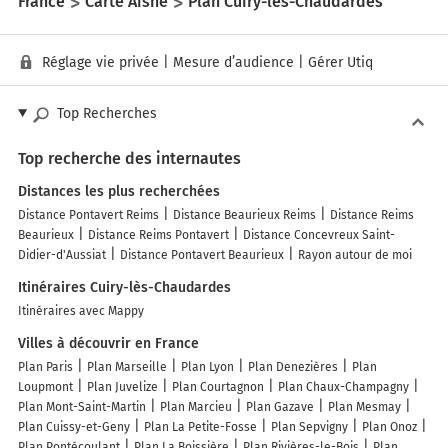
France
Carte Aisne
Plan Cuiry-lès-Chaudardes
Réglage vie privée
|
Mesure d’audience
|
Gérer Utiq
Top Recherches
Top recherche des internautes
Distances les plus recherchées
Distance Pontavert Reims
Distance Beaurieux Reims
Distance Reims
Beaurieux
Distance Reims Pontavert
Distance Concevreux Saint-
Didier-d'Aussiat
Distance Pontavert Beaurieux
Rayon autour de moi
Itinéraires Cuiry-lès-Chaudardes
Itinéraires avec Mappy
Villes à découvrir en France
Plan Paris
Plan Marseille
Plan Lyon
Plan Denezières
Plan
Loupmont
Plan Juvelize
Plan Courtagnon
Plan Chaux-Champagny
Plan Mont-Saint-Martin
Plan Marcieu
Plan Gazave
Plan Mesmay
Plan Cuissy-et-Geny
Plan La Petite-Fosse
Plan Sepvigny
Plan Onoz
Plan Pontécoulant
Plan La Boissière
Plan Rivières-le-Bois
Plan