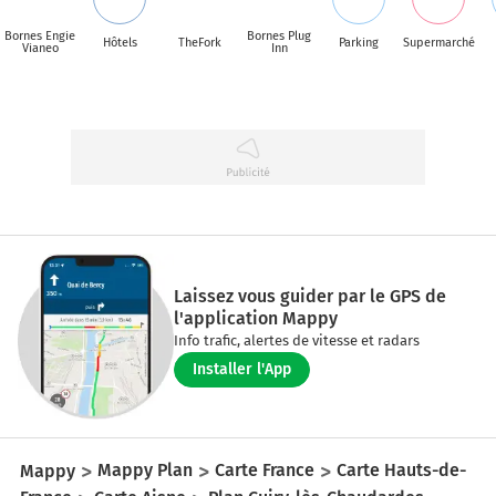
Bornes Engie
Bornes Plug
Hôtels
TheFork
Parking
Supermarché
Vianeo
Inn
Laissez vous guider par le GPS de
l'application Mappy
Info trafic, alertes de vitesse et radars
Installer l'App
Mappy
Mappy Plan
Carte France
Carte Hauts-de-