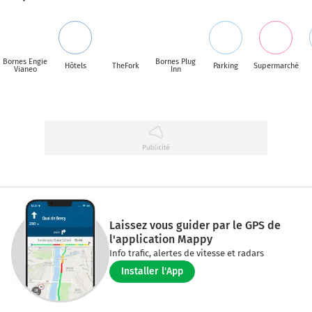
Bornes Engie
Bornes Plug
Hôtels
TheFork
Parking
Supermarché
Vianeo
Inn
Laissez vous guider par le GPS de
l'application Mappy
Info trafic, alertes de vitesse et radars
Installer l'App