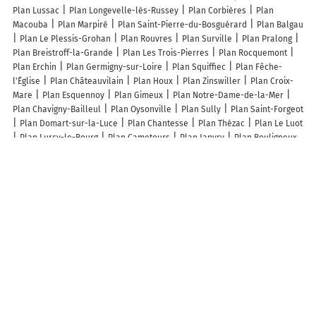
Plan Lussac
Plan Longevelle-lès-Russey
Plan Corbières
Plan
Macouba
Plan Marpiré
Plan Saint-Pierre-du-Bosguérard
Plan Balgau
Plan Le Plessis-Grohan
Plan Rouvres
Plan Surville
Plan Pralong
Plan Breistroff-la-Grande
Plan Les Trois-Pierres
Plan Rocquemont
Plan Erchin
Plan Germigny-sur-Loire
Plan Squiffiec
Plan Fêche-
l'Église
Plan Châteauvilain
Plan Houx
Plan Zinswiller
Plan Croix-
Mare
Plan Esquennoy
Plan Gimeux
Plan Notre-Dame-de-la-Mer
Plan Chavigny-Bailleul
Plan Oysonville
Plan Sully
Plan Saint-Forgeot
Plan Domart-sur-la-Luce
Plan Chantesse
Plan Thézac
Plan Le Luot
Plan Lurcy-le-Bourg
Plan Cametours
Plan Janvry
Plan Bouligneux
Plan Les Thilliers-en-Vexin
Plan Bouconville-sur-Madt
Plan Moncley
Plan Saint-Arcons-d'Allier
Plan Moulhard
Plan Digne-les-Bains
Plan La Capelle-lès-Boulogne
Plan Lamontjoie
Lieux à découvrir à Vendresse-Beaulne
Mairie - Vendresse-Beaulne
SAS MJM Energies
Ludányhalászi
Fájdalmas Szűzanya Templom
Église Saint-Rémi
Cimetière
Cimetière
Cimetière Communal
Cimetière
Cimetière Militaire de Vendresse-
Beaulne
Cimetière Militaire de Vendresse-Beaulne
Magyar Posta
Ludányhalászi Mobilposta
Községi Könyvtár Ludányhalászi
Gare de
Ludányhalászi Megállóhely
Cimetière Militaire De Vendresse-Beaulne
Ráday Gedeon Általános Iskola
Szent István Úti Temető Ludányhalászi