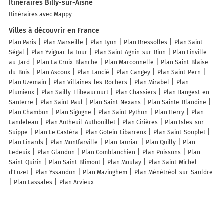
Itinéraires Billy-sur-Aisne
Itinéraires avec Mappy
Villes à découvrir en France
Plan Paris
Plan Marseille
Plan Lyon
Plan Bressolles
Plan Saint-
Ségal
Plan Yvignac-la-Tour
Plan Saint-Agnin-sur-Bion
Plan Einville-
au-Jard
Plan La Croix-Blanche
Plan Marconnelle
Plan Saint-Blaise-
du-Buis
Plan Ascoux
Plan Lancié
Plan Cangey
Plan Saint-Pern
Plan Uzemain
Plan Villaines-les-Rochers
Plan Mirabel
Plan
Plumieux
Plan Sailly-Flibeaucourt
Plan Chassiers
Plan Hangest-en-
Santerre
Plan Saint-Paul
Plan Saint-Nexans
Plan Sainte-Blandine
Plan Chambon
Plan Sigogne
Plan Saint-Python
Plan Herry
Plan
Landeleau
Plan Autheuil-Authouillet
Plan Cirières
Plan Isles-sur-
Suippe
Plan Le Castéra
Plan Gotein-Libarrenx
Plan Saint-Souplet
Plan Linards
Plan Montfarville
Plan Tauriac
Plan Quilly
Plan
Ledeuix
Plan Glandon
Plan Comblanchien
Plan Poissons
Plan
Saint-Quirin
Plan Saint-Blimont
Plan Moulay
Plan Saint-Michel-
d'Euzet
Plan Yssandon
Plan Mazinghem
Plan Ménétréol-sur-Sauldre
Plan Lassales
Plan Arvieux
Lieux à découvrir à Billy-sur-Aisne
Commerçants de Billy-sur-Aisne
C.D.J Serrurerie
Etape Automobile
Renault Concessionnaire
Rika
Dacia Keos Concessionnaire
PILLAUD