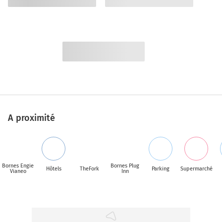
A proximité
Bornes Engie
Bornes Plug
Hôtels
TheFork
Parking
Supermarché
Vianeo
Inn