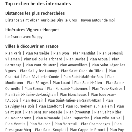
Top recherche des internautes
Distances les plus recherchées
Distance Saint-Alban-Auriolles Dizy-le-Gros
Rayon autour de moi
Itinéraires Vigneux-Hocquet
Itinéraires avec Mappy
Villes à découvrir en France
Plan Paris
Plan Marseille
Plan Lyon
Plan Nanthiat
Plan Le Mesnil-
Villeman
Plan Bellou-le-Trichard
Plan Devise
Plan Acoua
Plan
Bertrange
Plan Pont-de-Metz
Plan Amanvillers
Plan Saint-Léger-les-
Vignes
Plan Sailly-lez-Lannoy
Plan Saint-Ouen-du-Tilleul
Plan
Chauriat
Plan Béville-le-Comte
Plan Saint-Malô-du-Bois
Plan
Montbronn
Plan Béruges
Plan Luant
Plan Saint-Hélen
Plan Saint-
Corneille
Plan Étreux
Plan Kersaint-Plabennec
Plan Trois-Rivières
Plan Saint-Hilaire-de-Lusignan
Plan Moncheaux
Plan Jouet-sur-
l'Aubois
Plan Hordain
Plan Saint-Julien-en-Saint-Alban
Plan
Sauvigny-les-Bois
Plan Étueffont
Plan Tournehem-sur-la-Hem
Plan
Saint-Just
Plan Berg-sur-Moselle
Plan Étroeungt
Plan Saint-Nizier-
du-Moucherotte
Plan Mirmande
Plan Esquerdes
Plan Wihr-au-Val
Plan Montils
Plan Maubec
Plan Merceuil
Plan Champanges
Plan
Pressignac-Vicq
Plan Saint-Souplet
Plan Cappelle-Brouck
Plan Puy-