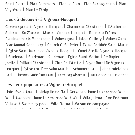
Saint-Pierre
Plan Pommiers
Plan Le Plan
Plan Sarragachies
Plan
Veyrières
Plan Le Tholy
Lieux à découvrir à Vigneux-Hocquet
Commerçants de Vigneux-Hocquet
Chacornac Christophe
L'Atelier de
Sidonie
So Z'aisne
Mairie - Vigneux-Hocquet
Religieux Frères
Etablissements Mennesson
Vidova gora
Jaksic Gallery
Vidova Gora
Brac Animal Sanctuary
Church Of St. Peter
Église Fortifiée Saint-Martin
Église Saint-Martin de Vigneux-Hocquet
Cimetière De Vigneux-Hocquet
Studenac
Studenac
Studenac
Église Saint-Martin
De Ruyter
Joelle
Rifflard Christophe
Club De L'Amitie
Foyer Rural De Vigneux-
Hocquet
Église Fortifiée Saint Martin
Schumers EARL
des Godelaines
Earl
Thewys Godefroy EARL
Enertrag Aisne III
Du Poncelet
Blanche
Les lieux populaires à Vigneux-Hocquet
Hotel Sveta Ana
Holiday Home Ela
Gorgeous Home In Nerezisca With
Wifi
Awesome Home In Nerezisca With Wifi
Villa Jelena - Five Bedroom
Villa with Swimming pool
Villa Eterna
Maison de campagne
individuelle
Secret de Briques - classé 4 étoiles
Holiday Home
Svjosipa
Villa Lilin San
Humac Infinity Vero Apartments
Guest house
Ivo
Villa Belvedere Žiža
Five-Bedroom Holiday Home In Donji Humag
Holiday House Pine Tree
Luxury Villa David with a heated pool, jacuzzi
and sauna
Apartment Magdalena
Humac Villa Vero Apartments