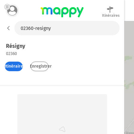
Itinéraires
Mappy
Résigny
02360
Itinéraires
Enregistrer