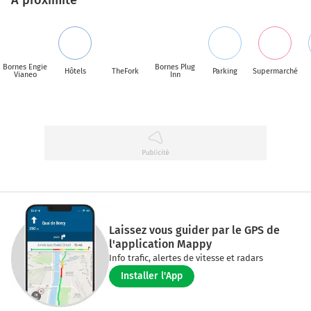
Bornes Engie
Bornes Plug
Hôtels
TheFork
Parking
Supermarché
Vianeo
Inn
Laissez vous guider par le GPS de
l'application Mappy
Info trafic, alertes de vitesse et radars
Installer l'App