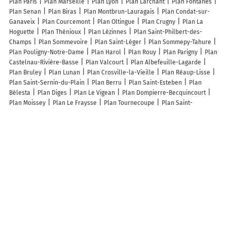
Plan Paris
Plan Marseille
Plan Lyon
Plan Larchant
Plan Fontanès
Plan Senan
Plan Biras
Plan Montbrun-Lauragais
Plan Condat-sur-
Ganaveix
Plan Courcemont
Plan Oltingue
Plan Crugny
Plan La
Hoguette
Plan Thénioux
Plan Lézinnes
Plan Saint-Philbert-des-
Champs
Plan Sommevoire
Plan Saint-Léger
Plan Sommepy-Tahure
Plan Pouligny-Notre-Dame
Plan Harol
Plan Rouy
Plan Parigny
Plan
Castelnau-Rivière-Basse
Plan Valcourt
Plan Albefeuille-Lagarde
Plan Bruley
Plan Lunan
Plan Crosville-la-Vieille
Plan Réaup-Lisse
Plan Saint-Sernin-du-Plain
Plan Berru
Plan Saint-Esteben
Plan
Bélesta
Plan Diges
Plan Le Vigean
Plan Dompierre-Becquincourt
Plan Moissey
Plan Le Fraysse
Plan Tournecoupe
Plan Saint-
Sylvestre-Pragoulin
Plan Labastide-Clermont
Plan Valzin-en-Petite-
Montagne
Plan Saint-Laurent-de-Brèvedent
Plan Gajan
Plan Saint-
Quentin-les-Anges
Plan Dambenois
Plan Migné
Plan Waltenheim-
sur-Zorn
Plan Saint-Vaast-du-Val
Plan La Croix-Valmer
Plan Sainte-
Cécile
Lieux à découvrir à Condren
Commerçants de Condren
Steeven Lemarinier
Loxam Chauny
Lidl
Citroën Sant Quentin Auto SAS Chauny Concessionnaire
Armurerie
Fleury
Valor Bat
Le Relais De Paris
Peugeot Tergnier Mary
Automobiles
Mangeons Frais
Picard
Mairie - Condren
Garage
Thiebault
Centre Contrôle Technique Automobile
Jardi'Aisne SARL