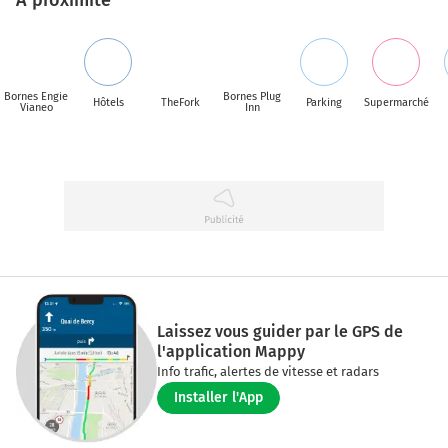
Bornes Engie
Bornes Plug
Hôtels
TheFork
Parking
Supermarché
Vianeo
Inn
Laissez vous guider par le GPS de
l'application Mappy
Info trafic, alertes de vitesse et radars
Installer l'App