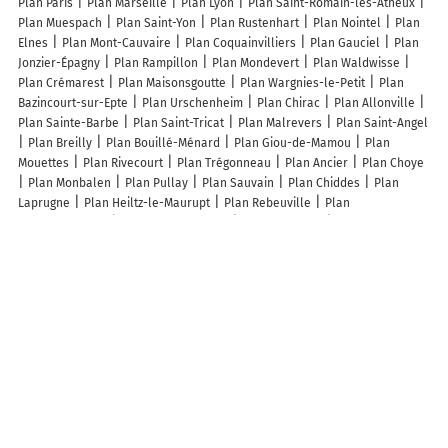
Plan Paris
Plan Marseille
Plan Lyon
Plan Saint-Romain-les-Atheux
Plan Muespach
Plan Saint-Yon
Plan Rustenhart
Plan Nointel
Plan
Elnes
Plan Mont-Cauvaire
Plan Coquainvilliers
Plan Gauciel
Plan
Jonzier-Épagny
Plan Rampillon
Plan Mondevert
Plan Waldwisse
Plan Crémarest
Plan Maisonsgoutte
Plan Wargnies-le-Petit
Plan
Bazincourt-sur-Epte
Plan Urschenheim
Plan Chirac
Plan Allonville
Plan Sainte-Barbe
Plan Saint-Tricat
Plan Malrevers
Plan Saint-Angel
Plan Breilly
Plan Bouillé-Ménard
Plan Giou-de-Mamou
Plan
Mouettes
Plan Rivecourt
Plan Trégonneau
Plan Ancier
Plan Choye
Plan Monbalen
Plan Pullay
Plan Sauvain
Plan Chiddes
Plan
Laprugne
Plan Heiltz-le-Maurupt
Plan Rebeuville
Plan
Campneuseville
Plan Sainte-Marthe
Plan Segonzac
Plan Durningen
Plan Crottes-en-Pithiverais
Plan Mont-de-Galié
Plan Monthyon
Plan Sanxay
Lieux à découvrir à Frières-Faillouël
Ambulances De Frières
Ets Garden Green
K9 Conseil
Mairie -
Frières-Faillouël
Sylvie Aubry Mackiewiez
Cimetière
Cimetière De
Frières-Faillouël
Cimetière De Frières-Faillouël
Parking Philadelphie
Église De Frières-Faillouël
Complexe Sportif
Salle des Fêtes
Ecole
Primaire Publique
Brunel Géraldine
Un Monde Merveilleux Sas
Complexe sportif
Association De Danse Romu&Vous
Ass Cheval Et
Nature Frieres Faillouel
Les Angels
La Tête Et Les Jambes
Asso