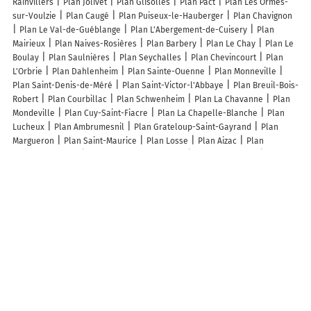
Rainvillers
Plan Jolivet
Plan Glisolles
Plan Pact
Plan Les Ormes-
sur-Voulzie
Plan Caugé
Plan Puiseux-le-Hauberger
Plan Chavignon
Plan Le Val-de-Guéblange
Plan L'Abergement-de-Cuisery
Plan
Mairieux
Plan Naives-Rosières
Plan Barbery
Plan Le Chay
Plan Le
Boulay
Plan Saulnières
Plan Seychalles
Plan Chevincourt
Plan
L'Orbrie
Plan Dahlenheim
Plan Sainte-Ouenne
Plan Monneville
Plan Saint-Denis-de-Méré
Plan Saint-Victor-l'Abbaye
Plan Breuil-Bois-
Robert
Plan Courbillac
Plan Schwenheim
Plan La Chavanne
Plan
Mondeville
Plan Cuy-Saint-Fiacre
Plan La Chapelle-Blanche
Plan
Lucheux
Plan Ambrumesnil
Plan Grateloup-Saint-Gayrand
Plan
Margueron
Plan Saint-Maurice
Plan Losse
Plan Aizac
Plan
Lamazière-Basse
Plan Gonneville-en-Auge
Plan Sarrouilles
Plan
Saint-Vaize
Plan Sains-lès-Marquion
Plan Meyronne
Plan Ménil-la-
Tour
Plan Plan-de-Baix
Plan Saint-Pierre-lès-Franqueville
Plan
Juvigny-Val-d'Andaine
Plan Tricot
Lieux à découvrir à Vendeuil
Commerçants de Vendeuil
Le Bureau de Val
Mairie - Vendeuil
EHPAD
La Gloriette
Cuisine Service
les Delices de Peggy
Contact Formations
Energie Service
Héllène Carlier
Église Saint-Jean-Baptiste
Salle de
la Mairie
Stade Albert Renaud
Terrain de Basket Ball
Etang
Communal
Gérard Boutillon
Transports Leriche et Associés
Ceresia
Transports Declerck
A.R.F Assainissement de la Région de Fourmies