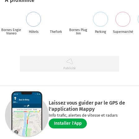
Bornes Engie
Bornes Plug
Hôtels
TheFork
Parking
Supermarché
Vianeo
Inn
Laissez vous guider par le GPS de
l'application Mappy
Info trafic, alertes de vitesse et radars
Installer l'App