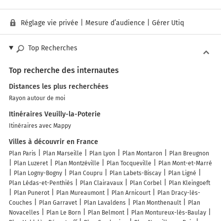
Réglage vie privée
|
Mesure d’audience
|
Gérer Utiq
Top Recherches
Top recherche des internautes
Distances les plus recherchées
Rayon autour de moi
Itinéraires Veuilly-la-Poterie
Itinéraires avec Mappy
Villes à découvrir en France
Plan Paris
Plan Marseille
Plan Lyon
Plan Montaron
Plan Breugnon
Plan Luzeret
Plan Montzéville
Plan Tocqueville
Plan Mont-et-Marré
Plan Logny-Bogny
Plan Coupru
Plan Labets-Biscay
Plan Ligné
Plan Lédas-et-Penthiès
Plan Clairavaux
Plan Corbel
Plan Kleingoeft
Plan Punerot
Plan Mureaumont
Plan Arnicourt
Plan Dracy-lès-
Couches
Plan Garravet
Plan Lavaldens
Plan Monthenault
Plan
Novacelles
Plan Le Born
Plan Belmont
Plan Montureux-lès-Baulay