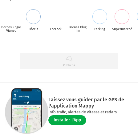
Bornes Engie
Bornes Plug
Hôtels
TheFork
Parking
Supermarché
Vianeo
Inn
Laissez vous guider par le GPS de
l'application Mappy
Info trafic, alertes de vitesse et radars
Installer l'App