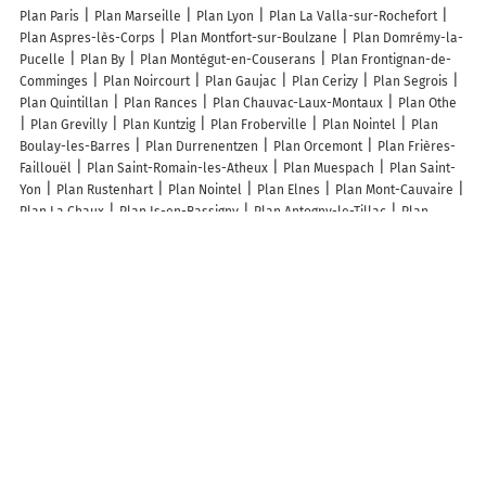
Plan Paris
Plan Marseille
Plan Lyon
Plan La Valla-sur-Rochefort
Plan Aspres-lès-Corps
Plan Montfort-sur-Boulzane
Plan Domrémy-la-
Pucelle
Plan By
Plan Montégut-en-Couserans
Plan Frontignan-de-
Comminges
Plan Noircourt
Plan Gaujac
Plan Cerizy
Plan Segrois
Plan Quintillan
Plan Rances
Plan Chauvac-Laux-Montaux
Plan Othe
Plan Grevilly
Plan Kuntzig
Plan Froberville
Plan Nointel
Plan
Boulay-les-Barres
Plan Durrenentzen
Plan Orcemont
Plan Frières-
Faillouël
Plan Saint-Romain-les-Atheux
Plan Muespach
Plan Saint-
Yon
Plan Rustenhart
Plan Nointel
Plan Elnes
Plan Mont-Cauvaire
Plan La Chaux
Plan Is-en-Bassigny
Plan Antogny-le-Tillac
Plan
Bernac
Plan Coulonges-Thouarsais
Plan Véronnes
Plan Boissy-
Lamberville
Plan Subligny
Plan Magnac-Lavalette-Villars
Plan
Bettviller
Plan Montigny-Montfort
Plan Teilhède
Plan Blennes
Plan
Domfaing
Plan Beaurières
Plan Bréau
Plan Légéville-et-Bonfays
Plan Cauchy-à-la-Tour
Plan Le Cergne
Lieux à découvrir à Aubigny-en-Laonnois
Thieffine Traiteur
AB Conseil
La Poule Pondeuse
Mairie - Aubigny-
en-Laonnois
Hilcz És Fia
Hilcz és Fia
Église Saint-Nicolas
Kakasdi
Bezerédj Amália Óvoda És Mini Bölcsőde
Cimetière
Cimetière
d'Aubigny-en-Laonnois
Községi Könyvtár Kakasd
Könyvtári Szolgáltató
Hely Kakasd
Golden Eagle Pharmacy
Szent Annas Chapel
Parking