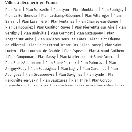
Villes à découvrir en France
Plan Paris
Plan Marseille
Plan Lyon
Plan Monblanc
Plan Souligny
Plan La Berthenoux
Plan Lachamp-Ribennes
Plan Villaroger
Plan
Sarrant
Plan Laramière
Plan Fontanès
Plan Charrey-sur-Saône
Plan Campouriez
Plan Castillon-Savès
Plan Pierrefitte-sur-Aire
Plan
Verdigny
Plan Blairville
Plan Cormost
Plan Gazaupouy
Plan
Nogent-sur-Aube
Plan Buxières-sous-les-Côtes
Plan Saint-Étienne-
de-Villeréal
Plan Saint-Ferréol-Trente-Pas
Plan Irancy
Plan Saint-
Lucien
Plan Louroux-de-Bouble
Plan Espezel
Plan Arnaud-Guilhem
Plan Goujounac
Plan Sassy
Plan Mailleroncourt-Saint-Pancras
Plan Saint-Apollinaire
Plan Saint-Perreux
Plan Polincove
Plan
Amigny-Rouy
Plan Foussignac
Plan Lagny
Plan Carennac
Plan
Autingues
Plan Grossoeuvre
Plan Savignies
Plan Lynde
Plan
Hérouville-en-Vexin
Plan Saulxures
Plan Thiré
Plan Corvol-
l'Orgueilleux
Plan Savas
Plan Boissay
Plan Noyen-sur-Seine
Plan
La Proiselière-et-Langle
Plan Saint-Corneille
Lieux à découvrir à Le Theil
Commerçants de Le Theil
Ingrid Diététique et Bien-être
Accro Sioule
Sarl
Cazato Craft
Mairie - Le Theil
Guillemin Meaume GAEC
Cluzel
Angélique
le Maire
Pépites Productions & Spectacles
Van Thuijl
Johannès
Château De Fontariol
Église Saint-Martin
Parking Église