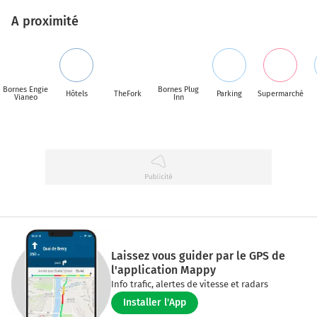
A proximité
Bornes Engie
Bornes Plug
Hôtels
TheFork
Parking
Supermarché
Vianeo
Inn
Laissez vous guider par le GPS de
l'application Mappy
Info trafic, alertes de vitesse et radars
Installer l'App