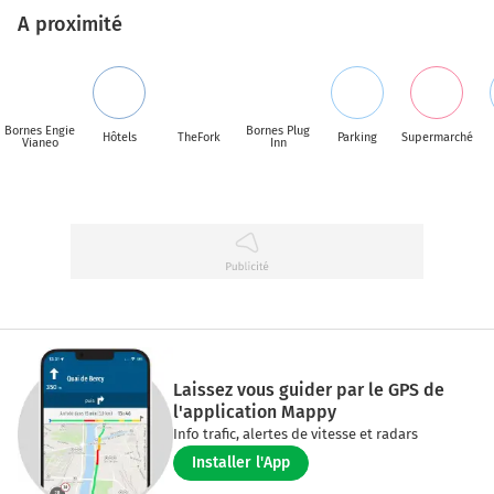
A proximité
Bornes Engie
Bornes Plug
Hôtels
TheFork
Parking
Supermarché
Vianeo
Inn
Laissez vous guider par le GPS de
l'application Mappy
Info trafic, alertes de vitesse et radars
Installer l'App