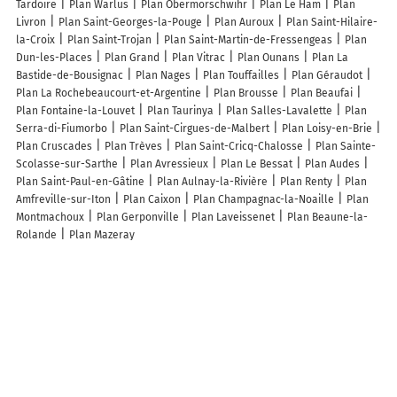
Tardoire
Plan Warlus
Plan Obermorschwihr
Plan Le Ham
Plan
Livron
Plan Saint-Georges-la-Pouge
Plan Auroux
Plan Saint-Hilaire-
la-Croix
Plan Saint-Trojan
Plan Saint-Martin-de-Fressengeas
Plan
Dun-les-Places
Plan Grand
Plan Vitrac
Plan Ounans
Plan La
Bastide-de-Bousignac
Plan Nages
Plan Touffailles
Plan Géraudot
Plan La Rochebeaucourt-et-Argentine
Plan Brousse
Plan Beaufai
Plan Fontaine-la-Louvet
Plan Taurinya
Plan Salles-Lavalette
Plan
Serra-di-Fiumorbo
Plan Saint-Cirgues-de-Malbert
Plan Loisy-en-Brie
Plan Cruscades
Plan Trèves
Plan Saint-Cricq-Chalosse
Plan Sainte-
Scolasse-sur-Sarthe
Plan Avressieux
Plan Le Bessat
Plan Audes
Plan Saint-Paul-en-Gâtine
Plan Aulnay-la-Rivière
Plan Renty
Plan
Amfreville-sur-Iton
Plan Caixon
Plan Champagnac-la-Noaille
Plan
Montmachoux
Plan Gerponville
Plan Laveissenet
Plan Beaune-la-
Rolande
Plan Mazeray
Lieux à découvrir à Pouzy-Mésangy
Commerçants de Pouzy-Mésangy
Mvm
Daumin Jean-marc
Mairie -
Pouzy-Mésangy
Charbonneaux Patrick
Club Nizerollois
Chemin Des
Ombres
Chemin Des Passerelles
Église Saint-Aignan
Cimetière de
Pouzy-Mésangy
Salle Polyvalente
Stade de la Chapelle
Mam les
Petits Pieds
Hucher Bruno
Chopin Alexandre
GAEC Chevigny
Ecole
Primaire
Stade de la Chapelle
Sébastien Houyau
Club Des Jeunes
De Pouzy-Mesangy
Club Amitie Personnes Agees Veurdre Envi
Les 2 Cv