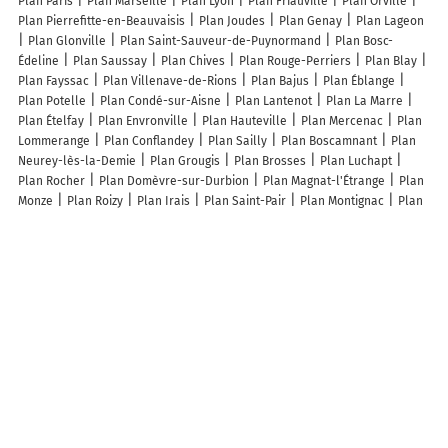
Plan Paris
Plan Marseille
Plan Lyon
Plan Friauville
Plan Orville
Plan Pierrefitte-en-Beauvaisis
Plan Joudes
Plan Genay
Plan Lageon
Plan Glonville
Plan Saint-Sauveur-de-Puynormand
Plan Bosc-
Édeline
Plan Saussay
Plan Chives
Plan Rouge-Perriers
Plan Blay
Plan Fayssac
Plan Villenave-de-Rions
Plan Bajus
Plan Éblange
Plan Potelle
Plan Condé-sur-Aisne
Plan Lantenot
Plan La Marre
Plan Ételfay
Plan Envronville
Plan Hauteville
Plan Mercenac
Plan
Lommerange
Plan Conflandey
Plan Sailly
Plan Boscamnant
Plan
Neurey-lès-la-Demie
Plan Grougis
Plan Brosses
Plan Luchapt
Plan Rocher
Plan Domèvre-sur-Durbion
Plan Magnat-l'Étrange
Plan
Monze
Plan Roizy
Plan Irais
Plan Saint-Pair
Plan Montignac
Plan
Moulines
Plan Flacey
Plan Vanvillé
Plan Fréville-du-Gâtinais
Plan
Avillers
Plan Latour-Bas-Elne
Plan Lhomme
Plan Préhy
Lieux à découvrir à Valigny
Buzzi David
La Poste Agence Communale
Mairie - Valigny
Roupert
Antoine
Stéphanie Finsac
Abel Menuiserie
Le Relais de la Forêt
Église Notre-Dame
Parking Guyot
Cimetière de Valigny
Cheminot
Aimé
Angevin Mathieu
Val Dance Country
Club De L'Oree Du Bois
Chez Mélinda
Rougier Electricité
Vialsoubrane Ivart Florence
Septier
Laurent
Bric Allier
Chambres Chez l'habitant Le Refuge - Accueil
Pèlerins,Randonneurs et Cyclistes