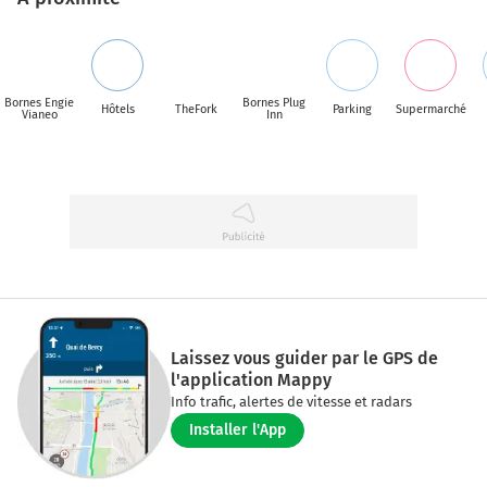
Bornes Engie
Bornes Plug
Hôtels
TheFork
Parking
Supermarché
Vianeo
Inn
Laissez vous guider par le GPS de
l'application Mappy
Info trafic, alertes de vitesse et radars
Installer l'App