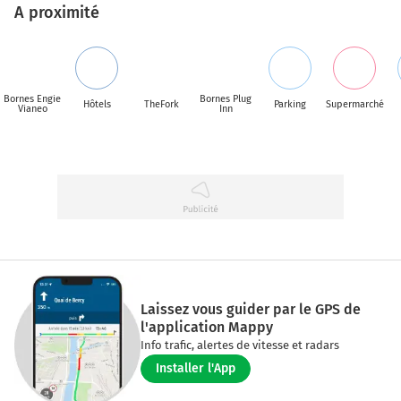
A proximité
Bornes Engie
Bornes Plug
Hôtels
TheFork
Parking
Supermarché
Vianeo
Inn
Laissez vous guider par le GPS de
l'application Mappy
Info trafic, alertes de vitesse et radars
Installer l'App