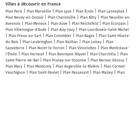
Villes à découvrir en France
Plan Paris
Plan Marseille
Plan Lyon
Plan École
Plan Lanneplaà
Plan Neuvy-en-Dunois
Plan Charonville
Plan Bitry
Plan Neuville-en-
Avesnois
Plan Menoux
Plan Auve
Plan Reichsfeld
Plan Écorpain
Plan Villelongue-d'Aude
Plan Aizy-Jouy
Plan Lourdoueix-Saint-Michel
Plan Preux-au-Sart
Plan Colombier
Plan Bagas
Plan Saint-Hilaire-
du-Bois
Plan Leubringhen
Plan Nailhac
Plan Loisey
Plan
Sauveterre
Plan Nuret-le-Ferron
Plan Vincelottes
Plan Montceaux-
l'Étoile
Plan Verneuil
Plan Bonrepos-Riquet
Plan Charchilla
Plan
Saint-Pierre-de-Bat
Plan Prunay-sur-Essonne
Plan Bernac-Dessus
Plan Mary
Plan Montcony
Plan Augerville-la-Rivière
Plan Cormot-
Vauchignon
Plan Saint-Paulet
Plan Passavant
Plan Maizey
Plan
Ermenouville
Plan Ogliastro
Plan Givrauval
Plan Arpavon
Plan
Aussac
Plan Unzent
Plan Sapignicourt
Plan Sannes
Plan
Champvoisy
Plan Chenereilles
Plan Cargèse
Plan Courcelles-sous-
Moyencourt
Plan Vert
Lieux à découvrir à Hyds
Buisson paysage
Bressy Pascal
Auger Paysage
Esthétique Bourgeon
Mairie - Hyds
Église Saint-Martin
Cimetière de Hyds
Église À Hyds
Stade Municipal
Chapelle Cédric
Jaeger Agnès
Asinerie de la Vioune
Stade municipal
Club National Du Chien De Saint-Hubert
Clowns D'A