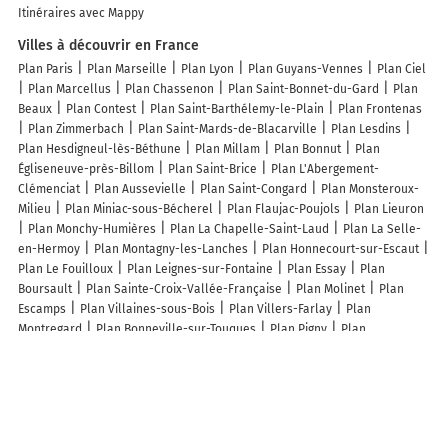
Itinéraires avec Mappy
Villes à découvrir en France
Plan Paris
Plan Marseille
Plan Lyon
Plan Guyans-Vennes
Plan Ciel
Plan Marcellus
Plan Chassenon
Plan Saint-Bonnet-du-Gard
Plan
Beaux
Plan Contest
Plan Saint-Barthélemy-le-Plain
Plan Frontenas
Plan Zimmerbach
Plan Saint-Mards-de-Blacarville
Plan Lesdins
Plan Hesdigneul-lès-Béthune
Plan Millam
Plan Bonnut
Plan
Égliseneuve-près-Billom
Plan Saint-Brice
Plan L'Abergement-
Clémenciat
Plan Aussevielle
Plan Saint-Congard
Plan Monsteroux-
Milieu
Plan Miniac-sous-Bécherel
Plan Flaujac-Poujols
Plan Lieuron
Plan Monchy-Humières
Plan La Chapelle-Saint-Laud
Plan La Selle-
en-Hermoy
Plan Montagny-les-Lanches
Plan Honnecourt-sur-Escaut
Plan Le Fouilloux
Plan Leignes-sur-Fontaine
Plan Essay
Plan
Boursault
Plan Sainte-Croix-Vallée-Française
Plan Molinet
Plan
Escamps
Plan Villaines-sous-Bois
Plan Villers-Farlay
Plan
Montregard
Plan Bonneville-sur-Touques
Plan Pigny
Plan
Champagnac
Plan Coulonges-Cohan
Plan Crévoux
Plan Frévin-
Capelle
Plan Escorpain
Plan Sainte-Tréphine
Plan Ascain
Plan
Cravanche
Lieux à découvrir à Biozat
Commerçants de Biozat
Rossignol
Armurerie De Gannat
Rambeaud