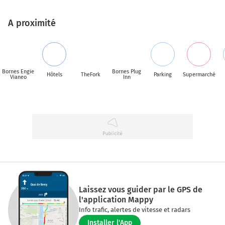
A proximité
Bornes Engie
Bornes Plug
Hôtels
TheFork
Parking
Supermarché
Vianeo
Inn
Laissez vous guider par le GPS de
l'application Mappy
Info trafic, alertes de vitesse et radars
Installer l'App