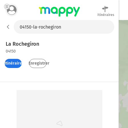
Itinéraires
Mappy
La Rochegiron
04150
Itinéraires
Enregistrer