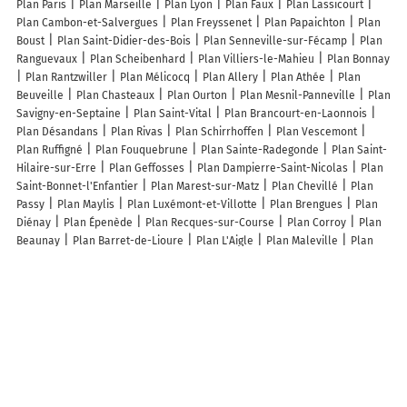
Plan Paris
Plan Marseille
Plan Lyon
Plan Faux
Plan Lassicourt
Plan Cambon-et-Salvergues
Plan Freyssenet
Plan Papaichton
Plan
Boust
Plan Saint-Didier-des-Bois
Plan Senneville-sur-Fécamp
Plan
Ranguevaux
Plan Scheibenhard
Plan Villiers-le-Mahieu
Plan Bonnay
Plan Rantzwiller
Plan Mélicocq
Plan Allery
Plan Athée
Plan
Beuveille
Plan Chasteaux
Plan Ourton
Plan Mesnil-Panneville
Plan
Savigny-en-Septaine
Plan Saint-Vital
Plan Brancourt-en-Laonnois
Plan Désandans
Plan Rivas
Plan Schirrhoffen
Plan Vescemont
Plan Ruffigné
Plan Fouquebrune
Plan Sainte-Radegonde
Plan Saint-
Hilaire-sur-Erre
Plan Geffosses
Plan Dampierre-Saint-Nicolas
Plan
Saint-Bonnet-l'Enfantier
Plan Marest-sur-Matz
Plan Chevillé
Plan
Passy
Plan Maylis
Plan Luxémont-et-Villotte
Plan Brengues
Plan
Diénay
Plan Épenède
Plan Recques-sur-Course
Plan Corroy
Plan
Beaunay
Plan Barret-de-Lioure
Plan L'Aigle
Plan Maleville
Plan
Limanton
Lieux à découvrir à Gigors
Mairie - Gigors
De Marchi Gabriela
Letiflor Création
Nagyboldogasszony-Templom
Feketeerdői Általános Iskola
Col de
Sarraut
Église De Gigors
Kajtár-Szerviz
Motrio Pribitek-Auto
Kajtár
Szervíz
Kiskőrösi Úti Cba Élelmiszer
Dll
Gare d'Helvécia
Vasútállomás
Helvécia Gazdabolt
Wéber Ede Általános Iskola
Light
& Dekor
Rácz És Társa
Széktói Kígyó Patika
Könyvtári, Információs És