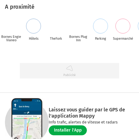
A proximité
Bornes Engie
Bornes Plug
Hôtels
TheFork
Parking
Supermarché
Vianeo
Inn
Laissez vous guider par le GPS de
l'application Mappy
Info trafic, alertes de vitesse et radars
Installer l'App