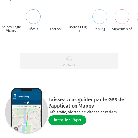
Bornes Engie
Bornes Plug
Hôtels
TheFork
Parking
Supermarché
Vianeo
Inn
Laissez vous guider par le GPS de
l'application Mappy
Info trafic, alertes de vitesse et radars
Installer l'App