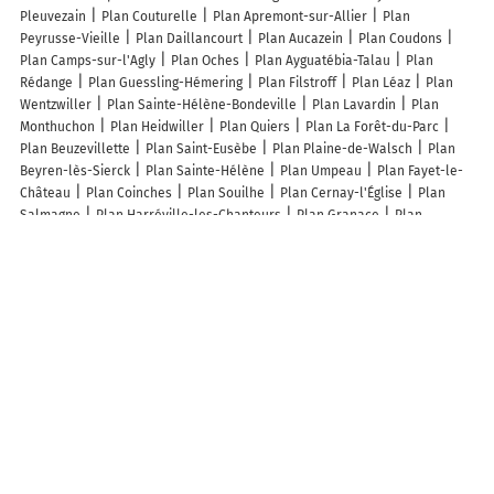
Pleuvezain
Plan Couturelle
Plan Apremont-sur-Allier
Plan
Peyrusse-Vieille
Plan Daillancourt
Plan Aucazein
Plan Coudons
Plan Camps-sur-l'Agly
Plan Oches
Plan Ayguatébia-Talau
Plan
Rédange
Plan Guessling-Hémering
Plan Filstroff
Plan Léaz
Plan
Wentzwiller
Plan Sainte-Hélène-Bondeville
Plan Lavardin
Plan
Monthuchon
Plan Heidwiller
Plan Quiers
Plan La Forêt-du-Parc
Plan Beuzevillette
Plan Saint-Eusèbe
Plan Plaine-de-Walsch
Plan
Beyren-lès-Sierck
Plan Sainte-Hélène
Plan Umpeau
Plan Fayet-le-
Château
Plan Coinches
Plan Souilhe
Plan Cernay-l'Église
Plan
Salmagne
Plan Harréville-les-Chanteurs
Plan Granace
Plan
Pozières
Plan Rougeux
Plan Thuboeuf
Plan Chavonne
Plan
Nadaillac-de-Rouge
Plan Charmes
Plan Fresnoy-en-Chaussée
Plan
Villelaure
Plan Luc-sur-Orbieu
Plan Aurel
Lieux à découvrir à Ganagobie
Auberge Les Galets
Atelier Des Ocres
CM Secrétariat
Mairie -
Ganagobie
Pub Alpes
Munoz Maldonado Julien
Parking Aire de Repos
Ganagobie
Abbaye Notre Dame De Ganagobie
Parking Ganagobie Est
Parking Ganagobie Ouest
Ganagobie Ouest
Ganagobie Est
Aire de
Repos Ganagobie
Cimetière De Ganagobie
Prieuré de Ganagobie
Monastère de Ganagobie
Monastère Notre Dame De Ganagobie
Piscine
Court de Tennis