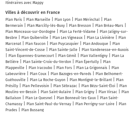
Itinéraires avec Mappy
Villes à découvrir en France
Plan Paris
Plan Marseille
Plan Lyon
Plan Mérinchal
Plan
Bermerain
Plan Marcilly-lès-Buxy
Plan Bresson
Plan Bréau-Mars
Plan Monceaux-sur-Dordogne
Plan La Ferté-Vidame
Plan Jaligny-sur-
Besbre
Plan Quiberville
Plan Les Vigneaux
Plan La Livinière
Plan
Marcenat
Plan Faucon
Plan Puycasquier
Plan Andouque
Plan
Saint-Vincent-de-Cosse
Plan Sainte-Jalle
Plan Vandenesse-en-Auxois
Plan Équennes-Eramecourt
Plan Gémil
Plan Vallentigny
Plan La
Bellière
Plan Sainte-Croix-du-Verdon
Plan Épertully
Plan
Plappeville
Plan Iracoubo
Plan Fors
Plan La Grigonnais
Plan
Labeuvrière
Plan Coux
Plan Bazoges-en-Pareds
Plan Belhomert-
Guéhouville
Plan La Roche-Guyon
Plan Montigné-le-Brillant
Plan
Présilly
Plan Pellevoisin
Plan Sébrazac
Plan Bézu-Saint-Éloi
Plan
Moulins-en-Bessin
Plan Saint-Aulaire
Plan Grigny
Plan Virsac
Plan
Ballaison
Plan Le Quesnel
Plan Bonneuil-les-Eaux
Plan Saint-
Chamassy
Plan Saint-Paul-du-Vernay
Plan Perrigny-sur-Loire
Plan
Prades
Plan Bussang
Lieux à découvrir à Le Chaffaut-Saint-Jurson
Commerçants de Le Chaffaut-Saint-Jurson
Activ'Expertise Alpes Haute
Provence
DALLMAYR Distribution Automatique
Maurin Paysage