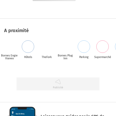
A proximité
Bornes Engie
Bornes Plug
Hôtels
TheFork
Parking
Supermarché
Vianeo
Inn