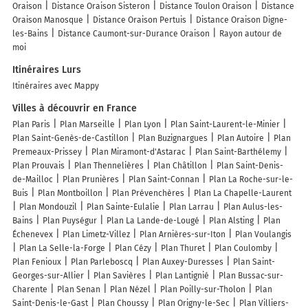
Oraison
Distance Oraison Sisteron
Distance Toulon Oraison
Distance
Oraison Manosque
Distance Oraison Pertuis
Distance Oraison Digne-
les-Bains
Distance Caumont-sur-Durance Oraison
Rayon autour de
moi
Itinéraires Lurs
Itinéraires avec Mappy
Villes à découvrir en France
Plan Paris
Plan Marseille
Plan Lyon
Plan Saint-Laurent-le-Minier
Plan Saint-Genès-de-Castillon
Plan Buzignargues
Plan Autoire
Plan
Premeaux-Prissey
Plan Miramont-d'Astarac
Plan Saint-Barthélemy
Plan Prouvais
Plan Thennelières
Plan Châtillon
Plan Saint-Denis-
de-Mailloc
Plan Prunières
Plan Saint-Connan
Plan La Roche-sur-le-
Buis
Plan Montboillon
Plan Prévenchères
Plan La Chapelle-Laurent
Plan Mondouzil
Plan Sainte-Eulalie
Plan Larrau
Plan Aulus-les-
Bains
Plan Puységur
Plan La Lande-de-Lougé
Plan Alsting
Plan
Échenevex
Plan Limetz-Villez
Plan Arnières-sur-Iton
Plan Voulangis
Plan La Selle-la-Forge
Plan Cézy
Plan Thuret
Plan Coulomby
Plan Fenioux
Plan Parleboscq
Plan Auxey-Duresses
Plan Saint-
Georges-sur-Allier
Plan Savières
Plan Lantignié
Plan Bussac-sur-
Charente
Plan Senan
Plan Nézel
Plan Poilly-sur-Tholon
Plan
Saint-Denis-le-Gast
Plan Choussy
Plan Origny-le-Sec
Plan Villiers-