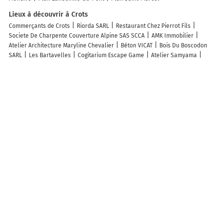
Lieux à découvrir à Crots
Commerçants de Crots
Riorda SARL
Restaurant Chez Pierrot Fils
Societe De Charpente Couverture Alpine SAS SCCA
AMK Immobilier
Atelier Architecture Maryline Chevalier
Béton VICAT
Bois Du Boscodon
SARL
Les Bartavelles
Cogitarium Escape Game
Atelier Samyama
Ski Fun Loisirs
France Matériaux - Papet Matériaux
La Table de Paul
Nabscar Automobile
G2a
Laurène Grün
Omnis Informatique
Blackstore
AGB Energie
Quere Cédric
Camping Municipal la Garenne
Hautes Cimes Elagage
L'Emeraude
Garage Catalano
Les
Constructeurs Bois
Les Picomtins
Reflet De Beauté
La Boutique du
Surfer
Mairie - Crots
SAE Matériel
Les lieux populaires à Crots
Chateau De Picomtal
Hôtel & Spa Les Bartavelles
Gîte de Boscodon
Gîtes et espace bien être les Catis Le Morgon
maison familiale au calme,
proche nature
Appartement dans maison Entre Savines et Embrun
Gite
de Champ Chaulier
Gite de la Draye
mobil home paradisiaque
Le
Cerf de la Lune
Studio Entre Savines Et Embrun Pres du Lac de
Serreponçon
Gîte avec jacuzzi privatif
Appartement familial à Crots
Vue sur embrun lac de serre-ponçon
Appartement dans maison de
village
le pouvoir des fleurs,jusqu'à 4 personnes
Le "46" jusqu'à 6