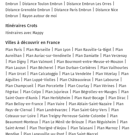
Embrun
Distance Toulon Embrun
Distance Embrun Les Orres
Distance Grenoble Embrun
Distance Paris Embrun
Distance Nice
Embrun
Rayon autour de moi
Itinéraires Crots
Itinéraires avec Mappy
Villes à découvrir en France
Plan Paris
Plan Marseille
Plan Lyon
Plan Rauville-la-Bigot
Plan
Aureilhan
Plan Auriac-sur-Vendinelle
Plan Damiatte
Plan Verzenay
Plan Digny
Plan Valmont
Plan Bourmont-entre-Meuse-et-Mouzon
Plan Lauzun
Plan Bécherel
Plan Durban-Corbières
Plan Vailhourles
Plan Urcel
Plan Calcatoggio
Plan La Vendelée
Plan Vézelay
Plan
Aiguilles
Plan Luppé-Violles
Plan Châteauvieux
Plan Labourse
Plan Champcueil
Plan Porcelette
Plan Courlay
Plan Vérines
Plan
Fégréac
Plan Colpo
Plan Jujurieux
Plan Bégrolles-en-Mauges
Plan
Saint-Ouen-d'Aunis
Plan Herbitzheim
Plan Haut-Bocage
Plan Dirac
Plan Belloy-en-France
Plan Vaire
Plan Ablain-Saint-Nazaire
Plan
Pays-de-Clerval
Plan Landrévarzec
Plan Saint-Géry-Vers
Plan
Coteaux-sur-Loire
Plan Treigny-Perreuse-Sainte-Colombe
Plan
Beaumont-Monteux
Plan Le Ménil-de-Briouze
Plan Réguisheim
Plan
Saint-Armel
Plan Thorigné-d'Anjou
Plan Talasani
Plan Marnoz
Plan
Mendive
Plan Laneuville-au-Pont
Plan Saint-Marcel