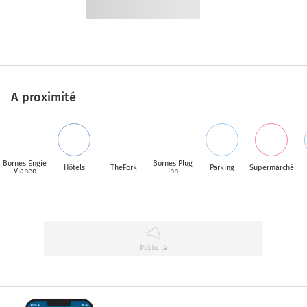
A proximité
Bornes Engie
Bornes Plug
Hôtels
TheFork
Parking
Supermarché
Vianeo
Inn