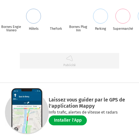
Bornes Engie
Bornes Plug
Hôtels
TheFork
Parking
Supermarché
Vianeo
Inn
Laissez vous guider par le GPS de
l'application Mappy
Info trafic, alertes de vitesse et radars
Installer l'App