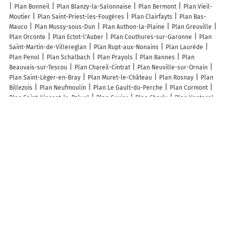
Plan Bonneil
Plan Blanzy-la-Salonnaise
Plan Bermont
Plan Vieil-
Moutier
Plan Saint-Priest-les-Fougères
Plan Clairfayts
Plan Bas-
Mauco
Plan Mussy-sous-Dun
Plan Authon-la-Plaine
Plan Greuville
Plan Orconte
Plan Ectot-l'Auber
Plan Couthures-sur-Garonne
Plan
Saint-Martin-de-Villereglan
Plan Rupt-aux-Nonains
Plan Laurède
Plan Penol
Plan Schalbach
Plan Prayols
Plan Bannes
Plan
Beauvais-sur-Tescou
Plan Chareil-Cintrat
Plan Neuville-sur-Ornain
Plan Saint-Léger-en-Bray
Plan Muret-le-Château
Plan Rosnay
Plan
Billezois
Plan Neufmoulin
Plan Le Gault-du-Perche
Plan Cormont
Plan Saint-Vincent-le-Paluel
Plan Cuvier
Plan Charly
Plan Venterol
Plan Tronville
Plan Domeyrat
Plan Sampigny-lès-Maranges
Plan
Cossé-en-Champagne
Plan Ippling
Plan Friedolsheim
Plan Pézènes-
les-Mines
Plan Saint-Capraise-d'Eymet
Plan Tralonca
Plan
Lenharrée
Plan Darnétal
Plan Villebrumier
Plan Saint-Aubin-des-
Coudrais
Lieux à découvrir à Ozon
Mairie - Ozon
Le Panoramic
Rucher Gama
Chapelle Saint-Jean-Saint-
Paul
Église
Cimetière d'Ozon
Parking Ozon
Courts de Tennis
Parcours Carpe de Nuit
Sonia Ongles
Ga2p
Courts de tennis
Bertrand
Ensemble Et Solidaires - Unrpa
Cyclotouristes D'Ozon
Stephy.Ws Créations
Gems Del