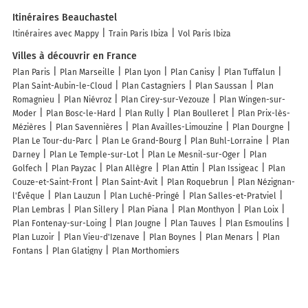
Itinéraires Beauchastel
Itinéraires avec Mappy
Train Paris Ibiza
Vol Paris Ibiza
Villes à découvrir en France
Plan Paris
Plan Marseille
Plan Lyon
Plan Canisy
Plan Tuffalun
Plan Saint-Aubin-le-Cloud
Plan Castagniers
Plan Saussan
Plan
Romagnieu
Plan Niévroz
Plan Cirey-sur-Vezouze
Plan Wingen-sur-
Moder
Plan Bosc-le-Hard
Plan Rully
Plan Boulleret
Plan Prix-lès-
Mézières
Plan Savennières
Plan Availles-Limouzine
Plan Dourgne
Plan Le Tour-du-Parc
Plan Le Grand-Bourg
Plan Buhl-Lorraine
Plan
Darney
Plan Le Temple-sur-Lot
Plan Le Mesnil-sur-Oger
Plan
Golfech
Plan Payzac
Plan Allègre
Plan Attin
Plan Issigeac
Plan
Couze-et-Saint-Front
Plan Saint-Avit
Plan Roquebrun
Plan Nézignan-
l'Évêque
Plan Lauzun
Plan Luché-Pringé
Plan Salles-et-Pratviel
Plan Lembras
Plan Sillery
Plan Piana
Plan Monthyon
Plan Loix
Plan Fontenay-sur-Loing
Plan Jougne
Plan Tauves
Plan Esmoulins
Plan Luzoir
Plan Vieu-d'Izenave
Plan Boynes
Plan Menars
Plan
Fontans
Plan Glatigny
Plan Morthomiers
Lieux à découvrir à Beauchastel
Commerçants de Beauchastel
Pizzeria Le Castelet
ECAT- Etablissement
et service d'aide par le travail
Juris Diagnostics Immobiliers
Stéphan