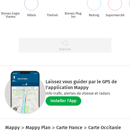
Bornes Engie
Bornes Plug
Hôtels
TheFork
Parking
Supermarché
Vianeo
Inn
Laissez vous guider par le GPS de
l'application Mappy
Info trafic, alertes de vitesse et radars
Installer l'App
Mappy
Mappy Plan
Carte France
Carte Occitanie