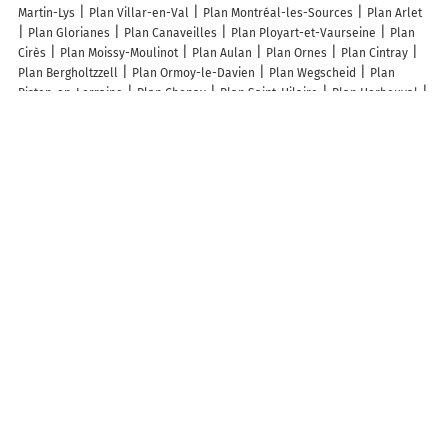
Martin-Lys
Plan Villar-en-Val
Plan Montréal-les-Sources
Plan Arlet
Plan Glorianes
Plan Canaveilles
Plan Ployart-et-Vaurseine
Plan
Cirès
Plan Moissy-Moulinot
Plan Aulan
Plan Ornes
Plan Cintray
Plan Bergholtzzell
Plan Ormoy-le-Davien
Plan Wegscheid
Plan
Bisten-en-Lorraine
Plan Chenay
Plan Saint-Hilaire
Plan Herbeuval
Plan Rouffy
Plan Servon-Melzicourt
Plan Ambonville
Plan Saint-Avit-
de-Soulège
Plan Beaumont
Plan Bray-Saint-Christophe
Plan Noiron-
sur-Seine
Plan Saint-Ferjeux
Plan Avesnes
Plan Villeneuve-d'Ascq
Plan Eysines
Plan Oissel
Plan Nogent-le-Roi
Plan Villecroze
Plan
Bangor
Plan Le Châtenet-en-Dognon
Plan Saint-Aubin-de-Crétot
Plan Buthiers
Lieux à découvrir à Vernaux
Mairie - Vernaux
Cimetière De Vernaux
Église Sainte-Marthe de
Vernaux
Comite Des Fetes De Vernaux
Les lieux populaires à Vernaux
Maison de Famille
A découvrir autour de Vernaux
Etang d'Appy
Info-trafic en France