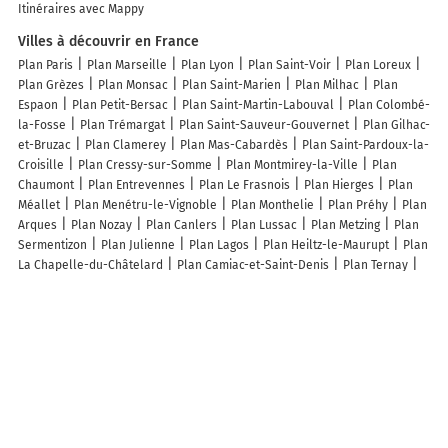
Itinéraires avec Mappy
Villes à découvrir en France
Plan Paris
Plan Marseille
Plan Lyon
Plan Saint-Voir
Plan Loreux
Plan Grèzes
Plan Monsac
Plan Saint-Marien
Plan Milhac
Plan
Espaon
Plan Petit-Bersac
Plan Saint-Martin-Labouval
Plan Colombé-
la-Fosse
Plan Trémargat
Plan Saint-Sauveur-Gouvernet
Plan Gilhac-
et-Bruzac
Plan Clamerey
Plan Mas-Cabardès
Plan Saint-Pardoux-la-
Croisille
Plan Cressy-sur-Somme
Plan Montmirey-la-Ville
Plan
Chaumont
Plan Entrevennes
Plan Le Frasnois
Plan Hierges
Plan
Méallet
Plan Menétru-le-Vignoble
Plan Monthelie
Plan Préhy
Plan
Arques
Plan Nozay
Plan Canlers
Plan Lussac
Plan Metzing
Plan
Sermentizon
Plan Julienne
Plan Lagos
Plan Heiltz-le-Maurupt
Plan
La Chapelle-du-Châtelard
Plan Camiac-et-Saint-Denis
Plan Ternay
Plan Arçay
Plan Salles-sous-Bois
Plan Casseuil
Plan Mérobert
Plan Sturzelbronn
Plan Bona
Plan Labrihe
Plan Unchair
Plan Alan
Plan Maël-Carhaix
Plan Seraucourt-le-Grand
Lieux à découvrir à Balaguères
KoMa fuste
Schlosser Guillaume
Mairie - Balaguères
La Guinguette
de La Laine
Jardin De Pierres d'Alas
Cimetière
Église Saint-Vincent
Église Saint-Vincent
Église
Cimetière
Cimetière De Balaguères
Cimetière Communal De Balaguères
Estelas Balaguères
Salle