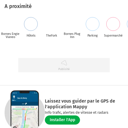
A proximité
Bornes Engie
Bornes Plug
Hôtels
TheFork
Parking
Supermarché
Vianeo
Inn
Laissez vous guider par le GPS de
l'application Mappy
Info trafic, alertes de vitesse et radars
Installer l'App