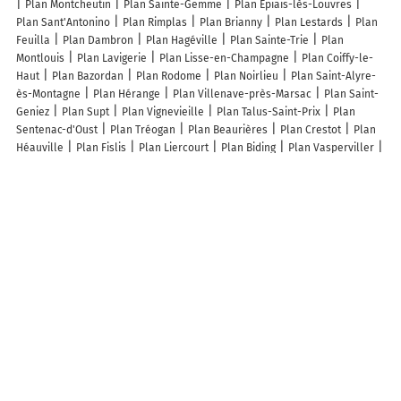
Plan Montcheutin
Plan Sainte-Gemme
Plan Épiais-lès-Louvres
Plan Sant'Antonino
Plan Rimplas
Plan Brianny
Plan Lestards
Plan
Feuilla
Plan Dambron
Plan Hagéville
Plan Sainte-Trie
Plan
Montlouis
Plan Lavigerie
Plan Lisse-en-Champagne
Plan Coiffy-le-
Haut
Plan Bazordan
Plan Rodome
Plan Noirlieu
Plan Saint-Alyre-
ès-Montagne
Plan Hérange
Plan Villenave-près-Marsac
Plan Saint-
Geniez
Plan Supt
Plan Vignevieille
Plan Talus-Saint-Prix
Plan
Sentenac-d'Oust
Plan Tréogan
Plan Beaurières
Plan Crestot
Plan
Héauville
Plan Fislis
Plan Liercourt
Plan Biding
Plan Vasperviller
Plan Brouzet-lès-Quissac
Plan La Haye-Saint-Sylvestre
Plan Meunet-
Planches
Plan Hauviné
Plan Menou
Plan Bay-sur-Aube
Plan Dercy
Plan Hautes-Duyes
Plan Mauvilly
Plan Commenchon
Plan Neung-
sur-Beuvron
Plan Escoutoux
Plan Saint-Hilaire-de-Court
Lieux à découvrir à Buxières-sur-Arce
Claire Masson
Mairie - Buxières-sur-Arce
Église Saint-Martin
Cimetière De Buxières-sur-Arce
Terrain Multisports
Debaire
Gardarin Jpl
Ségolène Gautherot
Court de tennis
Association
Auboise D Enduro 2ae
Cercle Rouge
Gautherot Jean-Paul
C.a.v.i.
Francis Becquet
Bertrand Gautherot
Jacques Robin
Studio du vieux
moulin
Amandine Bernadel
Les lieux populaires à Buxières-sur-Arce