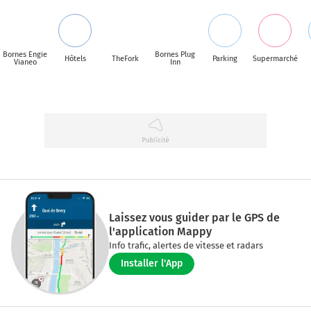
Bornes Engie
Bornes Plug
Hôtels
TheFork
Parking
Supermarché
Vianeo
Inn
Laissez vous guider par le GPS de
l'application Mappy
Info trafic, alertes de vitesse et radars
Installer l'App