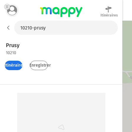
Itinéraires
Mappy
Prusy
10210
Itinéraires
Enregistrer