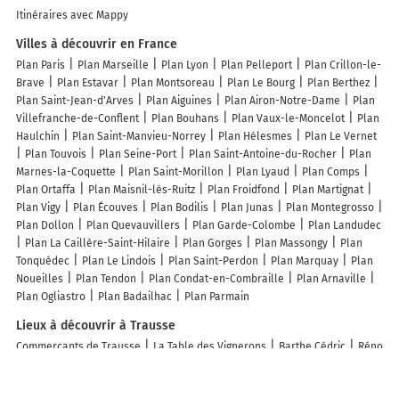
Itinéraires avec Mappy
Villes à découvrir en France
Plan Paris
Plan Marseille
Plan Lyon
Plan Pelleport
Plan Crillon-le-
Brave
Plan Estavar
Plan Montsoreau
Plan Le Bourg
Plan Berthez
Plan Saint-Jean-d'Arves
Plan Aiguines
Plan Airon-Notre-Dame
Plan
Villefranche-de-Conflent
Plan Bouhans
Plan Vaux-le-Moncelot
Plan
Haulchin
Plan Saint-Manvieu-Norrey
Plan Hélesmes
Plan Le Vernet
Plan Touvois
Plan Seine-Port
Plan Saint-Antoine-du-Rocher
Plan
Marnes-la-Coquette
Plan Saint-Morillon
Plan Lyaud
Plan Comps
Plan Ortaffa
Plan Maisnil-lès-Ruitz
Plan Froidfond
Plan Martignat
Plan Vigy
Plan Écouves
Plan Bodilis
Plan Junas
Plan Montegrosso
Plan Dollon
Plan Quevauvillers
Plan Garde-Colombe
Plan Landudec
Plan La Caillère-Saint-Hilaire
Plan Gorges
Plan Massongy
Plan
Tonquédec
Plan Le Lindois
Plan Saint-Perdon
Plan Marquay
Plan
Noueilles
Plan Tendon
Plan Condat-en-Combraille
Plan Arnaville
Plan Ogliastro
Plan Badailhac
Plan Parmain
Lieux à découvrir à Trausse
Commerçants de Trausse
La Table des Vignerons
Barthe Cédric
Réno
Soluces
Malovcic Jérémy
Grain de Bohème
Sas CJ Electronique
Chabbert Jacques & Fils
Domaine Jean-Baptiste Senat
Mairie - Trausse