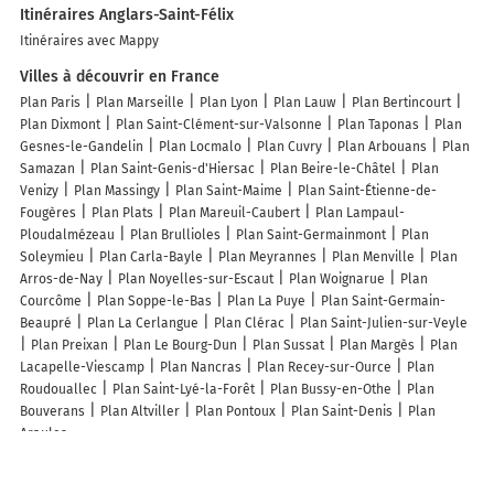
Itinéraires Anglars-Saint-Félix
Itinéraires avec Mappy
Villes à découvrir en France
Plan Paris
Plan Marseille
Plan Lyon
Plan Lauw
Plan Bertincourt
Plan Dixmont
Plan Saint-Clément-sur-Valsonne
Plan Taponas
Plan
Gesnes-le-Gandelin
Plan Locmalo
Plan Cuvry
Plan Arbouans
Plan
Samazan
Plan Saint-Genis-d'Hiersac
Plan Beire-le-Châtel
Plan
Venizy
Plan Massingy
Plan Saint-Maime
Plan Saint-Étienne-de-
Fougères
Plan Plats
Plan Mareuil-Caubert
Plan Lampaul-
Ploudalmézeau
Plan Brullioles
Plan Saint-Germainmont
Plan
Soleymieu
Plan Carla-Bayle
Plan Meyrannes
Plan Menville
Plan
Arros-de-Nay
Plan Noyelles-sur-Escaut
Plan Woignarue
Plan
Courcôme
Plan Soppe-le-Bas
Plan La Puye
Plan Saint-Germain-
Beaupré
Plan La Cerlangue
Plan Clérac
Plan Saint-Julien-sur-Veyle
Plan Preixan
Plan Le Bourg-Dun
Plan Sussat
Plan Margès
Plan
Lacapelle-Viescamp
Plan Nancras
Plan Recey-sur-Ource
Plan
Roudouallec
Plan Saint-Lyé-la-Forêt
Plan Bussy-en-Othe
Plan
Bouverans
Plan Altviller
Plan Pontoux
Plan Saint-Denis
Plan
Araules
Lieux à découvrir à Anglars-Saint-Félix