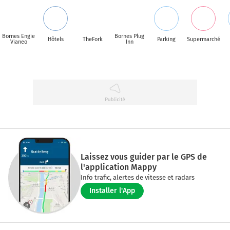
Bornes Engie
Bornes Plug
Hôtels
TheFork
Parking
Supermarché
Vianeo
Inn
Laissez vous guider par le GPS de
l'application Mappy
Info trafic, alertes de vitesse et radars
Installer l'App