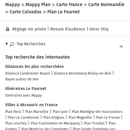
Mappy
Mappy Plan
Carte France
Carte Normandie
Carte Calvados
Plan Le Fournet
Réglage vie privée
|
Mesure d’audience
|
Gérer Utiq
Top Recherches
Top recherche des internautes
Distances les plus recherchées
Distance Cambremer Rouen
Distance Bonnebosq Roissy-en-Brie
Rayon autour de moi
Itinéraires Le Fournet
Itinéraires avec Mappy
Villes à découvrir en France
Plan Paris
Plan Marseille
Plan Lyon
Plan Montigny-lès-Vaucouleurs
Plan Le Cardonnois
Plan Artigues
Plan Mogeville
Plan Le Fresne
Plan Leuchey
Plan Coulommes-et-Marqueny
Plan Troubat
Plan
Gugney
Plan Montclar-de-Comminges
Plan Sainte-Euphémie-sur-