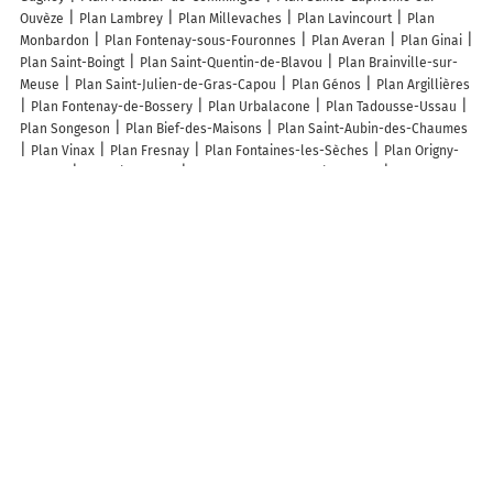
Ouvèze
Plan Lambrey
Plan Millevaches
Plan Lavincourt
Plan
Monbardon
Plan Fontenay-sous-Fouronnes
Plan Averan
Plan Ginai
Plan Saint-Boingt
Plan Saint-Quentin-de-Blavou
Plan Brainville-sur-
Meuse
Plan Saint-Julien-de-Gras-Capou
Plan Génos
Plan Argillières
Plan Fontenay-de-Bossery
Plan Urbalacone
Plan Tadousse-Ussau
Plan Songeson
Plan Bief-des-Maisons
Plan Saint-Aubin-des-Chaumes
Plan Vinax
Plan Fresnay
Plan Fontaines-les-Sèches
Plan Origny-
le-Roux
Plan Ligescourt
Plan Beaumont-sur-Vingeanne
Plan Mont-
lès-Seurre
Plan Marre
Plan Favrieux
Plan Ranzières
Plan
Raillicourt
Plan Les Nans
Plan Saint-Christophe-Dodinicourt
Plan
Chazelles-sur-Albe
Plan Bellerive-sur-Allier
Plan Noyal-Pontivy
Plan Frontenex
Plan Orsennes
Plan Bourdic
Plan Laroque
Lieux à découvrir à Le Fournet
Feel-Dog
Élevage des rubtoz le Fournet
Mairie - Le Fournet
Les
Paysages d'Ange EIRL
Église
Cimetière De Le Fournet
Elevage du Lieu
Rousse
Les lieux populaires à Le Fournet
Les Hortensias
ptit cocon
A découvrir autour de Le Fournet
Crèvecoeur-en-Auge
Saint-Loup-de-Fribois
Carrefour Saint-Jean
La