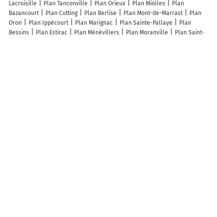
Lacroisille
Plan Tanconville
Plan Orieux
Plan Miolles
Plan
Bazancourt
Plan Cutting
Plan Berlise
Plan Mont-de-Marrast
Plan
Oron
Plan Ippécourt
Plan Marignac
Plan Sainte-Pallaye
Plan
Bessins
Plan Estirac
Plan Ménévillers
Plan Moranville
Plan Saint-
Gilles-des-Marais
Plan Giscaro
Plan Attilloncourt
Plan Oyes
Plan
Pierlas
Plan Le Fréchet
Plan Méricourt-en-Vimeu
Plan Coursan-en-
Othe
Plan Arthel
Plan Y
Plan Serocourt
Plan Malaincourt
Plan
Vicques
Plan Les Isles-Bardel
Plan Courtesoult-et-Gatey
Plan Brie
Plan La Villeneuve
Plan Vertamboz
Plan Calzan
Plan Ambiegna
Plan Orgeix
Plan Saint-Amand-Montrond
Plan Wingles
Plan
Arbérats-Sillègue
Plan Ladapeyre
Plan Asnières-lès-Dijon
Plan
Julienne
Lieux à découvrir à Cossesseville
Leriche Daniel
Mairie - Cossesseville
Église Saint-Barthélemy
Cimetière De Cossesseville
Cossess'Anime
A découvrir autour de Cossesseville
Arclais
Le Bourg-d'Ouilly
Le Bourg de Saint-Marc
La Boissaye
Le
Haut d'Ouilly
Le Pont des Vers
Info-trafic en France
Info trafic