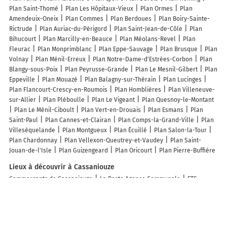
Plan Saint-Thomé
Plan Les Hôpitaux-Vieux
Plan Ormes
Plan
Amendeuix-Oneix
Plan Commes
Plan Berdoues
Plan Boiry-Sainte-
Rictrude
Plan Auriac-du-Périgord
Plan Saint-Jean-de-Côle
Plan
Bihucourt
Plan Marcilly-en-Beauce
Plan Méolans-Revel
Plan
Fleurac
Plan Monprimblanc
Plan Eppe-Sauvage
Plan Brusque
Plan
Volnay
Plan Ménil-Erreux
Plan Notre-Dame-d'Estrées-Corbon
Plan
Blangy-sous-Poix
Plan Peyrusse-Grande
Plan Le Mesnil-Gilbert
Plan
Eppeville
Plan Mouazé
Plan Balagny-sur-Thérain
Plan Lucinges
Plan Flancourt-Crescy-en-Roumois
Plan Homblières
Plan Villeneuve-
sur-Allier
Plan Pléboulle
Plan Le Vigeant
Plan Quesnoy-le-Montant
Plan Le Ménil-Ciboult
Plan Vert-en-Drouais
Plan Esmans
Plan
Saint-Paul
Plan Cannes-et-Clairan
Plan Comps-la-Grand-Ville
Plan
Villesèquelande
Plan Montgueux
Plan Écuillé
Plan Salon-la-Tour
Plan Chardonnay
Plan Vellexon-Queutrey-et-Vaudey
Plan Saint-
Jouan-de-l'Isle
Plan Guizengeard
Plan Oricourt
Plan Pierre-Buffière
Lieux à découvrir à Cassaniouze
Commerçants de Cassaniouze
La Poste Agence Communale
ETS
Loubière
Vival
Camping le cantalou
Mas Utile Cassaniouze
L'Auberge des Voyageurs
Mairie - Cassaniouze
Quincaillerie Tradition
Chataigneraie
Boulangerie Coubetergues David
Gendarmerie
Nationale
Garage Nicolas Guignard
Proxiel Agriculture
Eros Onyx