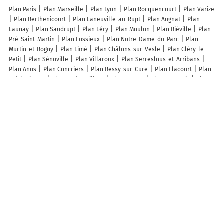
Plan Paris
Plan Marseille
Plan Lyon
Plan Rocquencourt
Plan Varize
Plan Berthenicourt
Plan Laneuville-au-Rupt
Plan Augnat
Plan
Launay
Plan Saudrupt
Plan Léry
Plan Moulon
Plan Biéville
Plan
Pré-Saint-Martin
Plan Fossieux
Plan Notre-Dame-du-Parc
Plan
Murtin-et-Bogny
Plan Limé
Plan Châlons-sur-Vesle
Plan Cléry-le-
Petit
Plan Sénoville
Plan Villaroux
Plan Serreslous-et-Arribans
Plan Anos
Plan Concriers
Plan Bessy-sur-Cure
Plan Flacourt
Plan
Aubéguimont
Plan Rochonvillers
Plan Larcan
Plan Beauvoir
Plan
Châtignac
Plan Listrac-de-Durèze
Plan Mailly
Plan Auty
Plan
Reuville
Plan Bus-lès-Artois
Plan Esplantas-Vazeilles
Plan Mesples
Plan Mandres-en-Barrois
Plan Maisons
Plan Villers-Sir-Simon
Plan Auribeau
Plan Madegney
Plan La Rochelle
Plan Perros-Guirec
Plan Ruelle-sur-Touvre
Plan Le Monastier-sur-Gazeille
Plan Lacave
Plan Bricqueville-la-Blouette
Plan Sorbets
Lieux à découvrir à Puyrolland
Mairie - Puyrolland
Entreprise Aubry Menuiserie
Elevage De Maheo
Église Saint-Pierre de Puyrolland
Association Pour La Sauvegarde Du
Site De Puyrolland
Cimetière De Puyrolland
Hillairet James
Veysset
Jean-François
Jimmy Bâti Elec
NG Conseil & Audit
A découvrir autour de Puyrolland