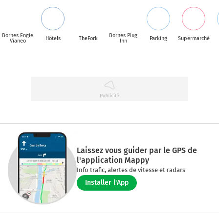
Bornes Engie
Bornes Plug
Hôtels
TheFork
Parking
Supermarché
Vianeo
Inn
Laissez vous guider par le GPS de
l'application Mappy
Info trafic, alertes de vitesse et radars
Installer l'App