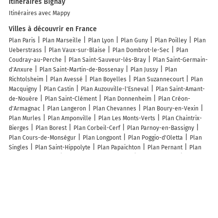
Itinéraires Bignay
Itinéraires avec Mappy
Villes à découvrir en France
Plan Paris
Plan Marseille
Plan Lyon
Plan Guny
Plan Poilley
Plan
Ueberstrass
Plan Vaux-sur-Blaise
Plan Dombrot-le-Sec
Plan
Coudray-au-Perche
Plan Saint-Sauveur-lès-Bray
Plan Saint-Germain-
d'Anxure
Plan Saint-Martin-de-Bossenay
Plan Jussy
Plan
Richtolsheim
Plan Avessé
Plan Boyelles
Plan Suzannecourt
Plan
Macquigny
Plan Castin
Plan Auzouville-l'Esneval
Plan Saint-Amant-
de-Nouère
Plan Saint-Clément
Plan Donnenheim
Plan Créon-
d'Armagnac
Plan Langeron
Plan Chevannes
Plan Boury-en-Vexin
Plan Murles
Plan Amponville
Plan Les Monts-Verts
Plan Chaintrix-
Bierges
Plan Borest
Plan Corbeil-Cerf
Plan Parnoy-en-Bassigny
Plan Cours-de-Monségur
Plan Longpont
Plan Poggio-d'Oletta
Plan
Singles
Plan Saint-Hippolyte
Plan Papaichton
Plan Pernant
Plan
Labastide-du-Vert
Plan Capelle-les-Grands
Plan Maricourt
Plan
Saint-Aignan-sur-Ry
Plan Buding
Plan Viry
Plan Ancretteville-sur-
Mer
Plan Illzach
Plan Mouen
Plan Le Plessis-Dorin
Lieux à découvrir à Bignay
Légeron-Dumas Maryse
Sandrine Bernard
Mairie - Bignay
Le
Marronnier
SIE Service Insertion et Environnement
Église De La