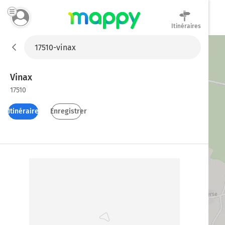
Itinéraires
Mappy
Vinax
17510
Itinéraires
Enregistrer