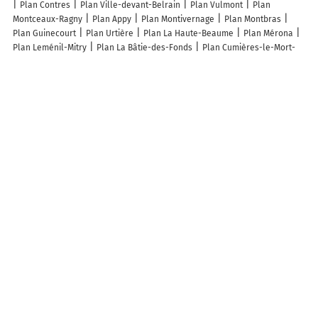
Plan Contres
Plan Ville-devant-Belrain
Plan Vulmont
Plan
Montceaux-Ragny
Plan Appy
Plan Montivernage
Plan Montbras
Plan Guinecourt
Plan Urtière
Plan La Haute-Beaume
Plan Mérona
Plan Leménil-Mitry
Plan La Bâtie-des-Fonds
Plan Cumières-le-Mort-
Homme
Plan Saint-Elie
Plan Voiscreville
Plan Ajoncourt
Plan
Lestanville
Plan Repel
Plan Blarians
Plan La Chaux
Plan
Francheville
Plan Villiers-le-Sec
Plan Rondefontaine
Plan
Girefontaine
Plan 18e Arrondissement Paris
Plan Besançon
Plan
Valence
Plan Baie-Mahault
Plan Asnières-sur-Seine
Plan Vincennes
Plan Aignay-le-Duc
Plan Dax
Plan Châlons-en-Champagne
Plan
Cavalaire-sur-Mer
Plan Villeneuve-la-Garenne
Plan Ifs
Plan
Châteaugiron
Plan Beaumes-de-Venise
Plan Wassy
Plan Solre-le-
Château
Plan Pontvallain
Plan Bel-Air-Val-d'Ance
Plan Schillersdorf
Plan Campagnac
Lieux à découvrir à Cogny
Mairie - Cogny
Vautrait de Meillant
A découvrir autour de Cogny
Chezal-Chauvier
Chambon
Chantereine
Grosbert
Info-trafic en France
Info trafic