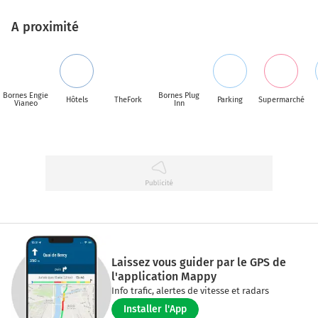
A proximité
Bornes Engie
Bornes Plug
Hôtels
TheFork
Parking
Supermarché
Vianeo
Inn
Laissez vous guider par le GPS de
l'application Mappy
Info trafic, alertes de vitesse et radars
Installer l'App