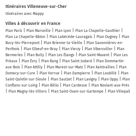
Itinéraires Villeneuve-sur-Cher
Itinéraires avec Mappy
Villes à découvrir en France
Plan Paris
Plan Marseille
Plan Lyon
Plan La Chapelle-Gauthier
Plan La Chapelle-Bâton
Plan Labécède-Lauragais
Plan Ougney
Plan
Bucy-lès-Pierrepont
Plan Brienne-la-Vieille
Plan Savonnières-en-
Perthois
Plan Elbeuf-en-Bray
Plan Vierzy
Plan Vibersviller
Plan
Bermeries
Plan Bully
Plan Les Étangs
Plan Saint-Maxent
Plan Les
Préaux
Plan Évry
Plan Rang
Plan Saint-Jodard
Plan Dommartin-
aux-Bois
Plan Attilly
Plan Marest-sur-Matz
Plan Xaintrailles
Plan
Domecy-sur-Cure
Plan Verrue
Plan Dampierre
Plan Loubillé
Plan
Saint-Quintin-sur-Sioule
Plan Saulzet
Plan Lavigny
Plan Oppy
Plan
Conflans-sur-Loing
Plan Billio
Plan Cardesse
Plan Noviant-aux-Prés
Plan Magny-lès-Villers
Plan Saint-Ouen-sur-Gartempe
Plan Villepail
Plan Saint-Pierre-Toirac
Plan Baerendorf
Plan Vesancy
Plan
Chavroches
Plan La Trinité-de-Thouberville
Plan Conan
Plan Saint-
Martin-d'Ordon
Plan Anvéville
Plan Champlive
Plan Eckbolsheim
Plan Bouhans
Plan Carcarès-Sainte-Croix
Lieux à découvrir à Villeneuve-sur-Cher
Mairie - Villeneuve-sur-Cher
Le Shooting
Église Saint-Pierre
Pierre