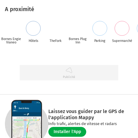
A proximité
Bornes Engie
Bornes Plug
Hôtels
TheFork
Parking
Supermarché
Vianeo
Inn
Laissez vous guider par le GPS de
l'application Mappy
Info trafic, alertes de vitesse et radars
Installer l'App