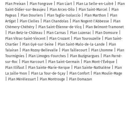
Plan Preixan
Plan Fongrave
Plan Liart
Plan La Selle-en-Luitré
Plan
Saint-Didier-sur-Beaujeu
Plan Arces-Dilo
Plan Saint-Marcel
Plan
Pageas
Plan Dourlers
Plan Taglio-Isolaccio
Plan Marthon
Plan
Artigat
Plan Clelles
Plan Chandolas
Plan Nogent-l'Abbesse
Plan
Chémery-Chéhéry
Plan Saint-Étienne-de-Vicq
Plan Belmont-Tramonet
Plan Betz-le-Château
Plan Carnas
Plan Luzenac
Plan Domsure
Plan Vitrac-Saint-Vincent
Plan Crozant
Plan Tourouzelle
Plan Saint-
Chartier
Plan Gyé-sur-Seine
Plan Saint-Malo-de-la-Lande
Plan
Talairan
Plan Rozoy-Bellevalle
Plan Taillecourt
Plan Lhomme
Plan
Tourmignies
Plan Limoges-Fourches
Plan Buzignargues
Plan Parné-
sur-Roc
Plan Harcourt
Plan Saint-Germain
Plan Mont-l'Évêque
Plan Illifaut
Plan Sainte-Marie-Kerque
Plan Sainte-Nathalène
Plan
La Jaille-Yvon
Plan La Tour-de-Sçay
Plan Confort
Plan Moulin-Mage
Plan Mérélessart
Plan Montrouge
Plan Domazan
Lieux à découvrir à Liginiac
Commerçants de Liginiac
Braz Automobiles SARL
Prevet Sébastien EIRL
Vival
Vival
Chazal SAS
La Poste Agence Communale
Mairie -
Liginiac
Le Maury
Syndicat Des Eaux Du Riffaud
Village Nature Le
Maury
L'atelier Le Bois Fe'eric
Loscaminos
Tavit'Art
Église Saint-
Barthélemy
Église Saint-Barthélémy De Liginiac
Cimetière De Liginiac
Parcours d'Orientation
Salle des Fêtes
Taxi Franck - A F Transport