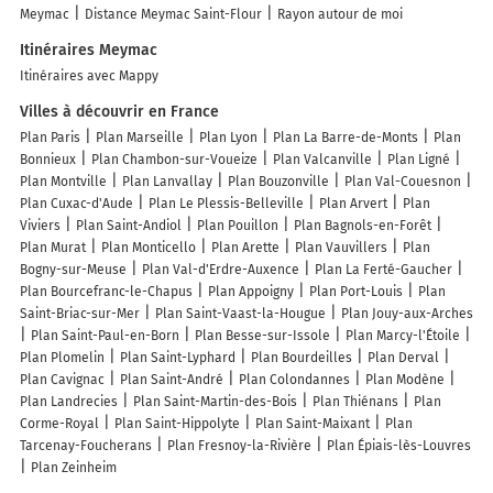
Meymac
Distance Meymac Saint-Flour
Rayon autour de moi
Itinéraires Meymac
Itinéraires avec Mappy
Villes à découvrir en France
Plan Paris
Plan Marseille
Plan Lyon
Plan La Barre-de-Monts
Plan
Bonnieux
Plan Chambon-sur-Voueize
Plan Valcanville
Plan Ligné
Plan Montville
Plan Lanvallay
Plan Bouzonville
Plan Val-Couesnon
Plan Cuxac-d'Aude
Plan Le Plessis-Belleville
Plan Arvert
Plan
Viviers
Plan Saint-Andiol
Plan Pouillon
Plan Bagnols-en-Forêt
Plan Murat
Plan Monticello
Plan Arette
Plan Vauvillers
Plan
Bogny-sur-Meuse
Plan Val-d'Erdre-Auxence
Plan La Ferté-Gaucher
Plan Bourcefranc-le-Chapus
Plan Appoigny
Plan Port-Louis
Plan
Saint-Briac-sur-Mer
Plan Saint-Vaast-la-Hougue
Plan Jouy-aux-Arches
Plan Saint-Paul-en-Born
Plan Besse-sur-Issole
Plan Marcy-l'Étoile
Plan Plomelin
Plan Saint-Lyphard
Plan Bourdeilles
Plan Derval
Plan Cavignac
Plan Saint-André
Plan Colondannes
Plan Modène
Plan Landrecies
Plan Saint-Martin-des-Bois
Plan Thiénans
Plan
Corme-Royal
Plan Saint-Hippolyte
Plan Saint-Maixant
Plan
Tarcenay-Foucherans
Plan Fresnoy-la-Rivière
Plan Épiais-lès-Louvres
Plan Zeinheim