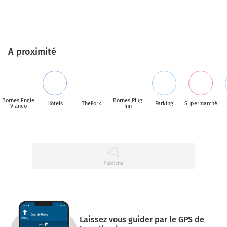
A proximité
Bornes Engie
Bornes Plug
Hôtels
TheFork
Parking
Supermarché
Vianeo
Inn
Laissez vous guider par le GPS de