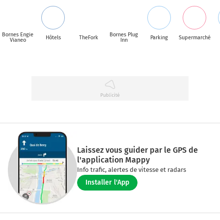
Bornes Engie
Bornes Plug
Hôtels
TheFork
Parking
Supermarché
Vianeo
Inn
Laissez vous guider par le GPS de
l'application Mappy
Info trafic, alertes de vitesse et radars
Installer l'App