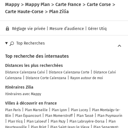
Mappy
Mappy Plan
Carte France
Carte Corse
Carte Haute-Corse
Plan Zilia
Réglage vie privée
|
Mesure d’audience
|
Gérer Utiq
Top Recherches
Top recherche des internautes
Distances les plus recherchées
Distance Calenzana Calvi
Distance Calenzana Corte
Distance Calvi
Calenzana
Distance Corte Calenzana
Rayon autour de moi
Itinéraires Zilia
Itinéraires avec Mappy
Villes à découvrir en France
Plan Paris
Plan Marseille
Plan Lyon
Plan Lucey
Plan Montaigu-le-
Blin
Plan Équancourt
Plan Momerstroff
Plan Tassé
Plan Puymaurin
Plan Vicq
Plan Laloeuf
Plan Pazy
Plan Labruyère-Dorsa
Plan
Heurteauville
Plan Briot
Plan Saint-Jean-le-Vieux
Plan Senargent-