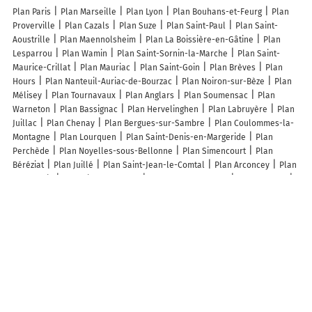
Plan Paris
Plan Marseille
Plan Lyon
Plan Bouhans-et-Feurg
Plan
Proverville
Plan Cazals
Plan Suze
Plan Saint-Paul
Plan Saint-
Aoustrille
Plan Maennolsheim
Plan La Boissière-en-Gâtine
Plan
Lesparrou
Plan Wamin
Plan Saint-Sornin-la-Marche
Plan Saint-
Maurice-Crillat
Plan Mauriac
Plan Saint-Goin
Plan Brèves
Plan
Hours
Plan Nanteuil-Auriac-de-Bourzac
Plan Noiron-sur-Bèze
Plan
Mélisey
Plan Tournavaux
Plan Anglars
Plan Soumensac
Plan
Warneton
Plan Bassignac
Plan Hervelinghen
Plan Labruyère
Plan
Juillac
Plan Chenay
Plan Bergues-sur-Sambre
Plan Coulommes-la-
Montagne
Plan Lourquen
Plan Saint-Denis-en-Margeride
Plan
Perchède
Plan Noyelles-sous-Bellonne
Plan Simencourt
Plan
Béréziat
Plan Juillé
Plan Saint-Jean-le-Comtal
Plan Arconcey
Plan
Mennessis
Plan Villy-sur-Yères
Plan Eyres-Moncube
Plan Allenay
Plan Laulne
Plan Nantoux
Plan Grésigny-Sainte-Reine
Plan Aiguillon
Plan Villers-Écalles
Lieux à découvrir à Aghione
La Poste Agence Communale
Mairie - Aghione
Domaine Marquiliani
Église
Cimetière d'Aghione
Corse Bois Energie
Ecole élémentaire
Aghione
Les Palmiers
Snc Aghione Airsoft
Courses Equestres D
Endurance Tagnone
Ferme Auberge A Vecchja Scola
Christian
DÉPANNAGE
Adansonia
Mpa-sport
Sources Et Ressources
Barcelo