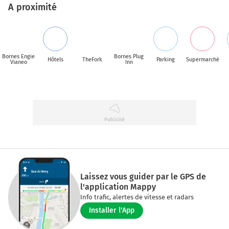
A proximité
Bornes Engie
Bornes Plug
Hôtels
TheFork
Parking
Supermarché
Vianeo
Inn
Laissez vous guider par le GPS de
l'application Mappy
Info trafic, alertes de vitesse et radars
Installer l'App