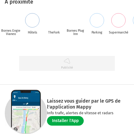
A proximité
Bornes Engie
Bornes Plug
Hôtels
TheFork
Parking
Supermarché
Vianeo
Inn
Laissez vous guider par le GPS de
l'application Mappy
Info trafic, alertes de vitesse et radars
Installer l'App