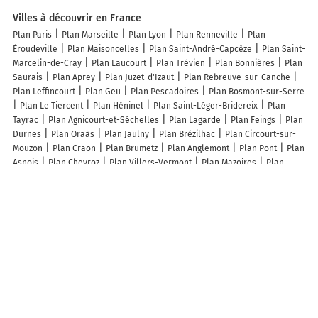
Villes à découvrir en France
Plan Paris
Plan Marseille
Plan Lyon
Plan Renneville
Plan
Éroudeville
Plan Maisoncelles
Plan Saint-André-Capcèze
Plan Saint-
Marcelin-de-Cray
Plan Laucourt
Plan Trévien
Plan Bonnières
Plan
Saurais
Plan Aprey
Plan Juzet-d'Izaut
Plan Rebreuve-sur-Canche
Plan Leffincourt
Plan Geu
Plan Pescadoires
Plan Bosmont-sur-Serre
Plan Le Tiercent
Plan Héninel
Plan Saint-Léger-Bridereix
Plan
Tayrac
Plan Agnicourt-et-Séchelles
Plan Lagarde
Plan Feings
Plan
Durnes
Plan Oraàs
Plan Jaulny
Plan Brézilhac
Plan Circourt-sur-
Mouzon
Plan Craon
Plan Brumetz
Plan Anglemont
Plan Pont
Plan
Asnois
Plan Chevroz
Plan Villers-Vermont
Plan Mazoires
Plan
Sentenac-de-Sérou
Plan Essertenne
Plan Ruederbach
Plan
Hautefond
Plan Beaunay
Plan La Mouche
Plan Sabazan
Plan
Escaunets
Plan Bassing
Plan Rumesnil
Plan Châteaufort
Plan
Beaulencourt
Plan Tauriac-de-Naucelle
Plan Courmemin
Lieux à découvrir à Flagey-lès-Auxonne
Contet Bourotte SARL
Donolo SAS
Mairie - Flagey-lès-Auxonne
La
Ferme du Clos Simonin
Église Saint-Laurent
Cimetière De Flagey-lès-
Auxonne
Friedhof
Salignon Edith
Ecole Maternelle
"societe
Communale de Chasse ""l'alouette"""
Komela Records
Terrain de
football
Comite Des Fetes De Flagey-Les-Auxonne
Jouin TP