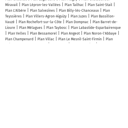
Miravail
Plan Lépron-les-Vallées
Plan Tailhac
Plan Saint-Stail
Plan L'Albère
Plan Salvezines
Plan Billy-lès-Chanceaux
Plan
Teyssières
Plan Villers-Agron-Aiguizy
Plan Juzes
Plan Bassillon-
Vauzé
Plan Rochefort-sur-la-Côte
Plan Dompnac
Plan Barret-de-
Lioure
Plan Mélagues
Plan Taybosc
Plan Labastide-Esparbairenque
Plan Velles
Plan Bessamorel
Plan Angeot
Plan Noron-l'Abbaye
Plan Champenard
Plan Villac
Plan Le Mesnil-Saint-Firmin
Plan
Saint-Georges-les-Landes
Plan Lerzy
Plan Ostreville
Plan Beaumont
Plan Moncé-en-Saosnois
Plan Garravet
Plan Vaux-Lavalette
Plan
Noidant-Chatenoy
Plan L'Échelle-Saint-Aurin
Plan Zarbeling
Plan
Champagne-au-Mont-d'Or
Plan Marthod
Plan Boô-Silhen
Plan Le
Translay
Lieux à découvrir à Essarois
Mairie - Essarois
Abbaye Du Val Des Choues
Cimetière d'Essarois
Château d'Essarois
Lavoir-fontaine d'Essarois
Royer Christian
Salomon Valéry
Terrain de Sports
Ass de Chasse de L Abbaye
Association Equipage Piqu'Avant Bourgogne
Elevage De La Cote
Chantreux
Ruchers du Fourneau
Cognard Philippe
Les lieux populaires à Essarois
Gîte du Ruisseau de la Cave