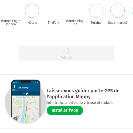
Bornes Engie
Bornes Plug
Hôtels
TheFork
Parking
Supermarché
Vianeo
Inn
Laissez vous guider par le GPS de
l'application Mappy
Info trafic, alertes de vitesse et radars
Installer l'App