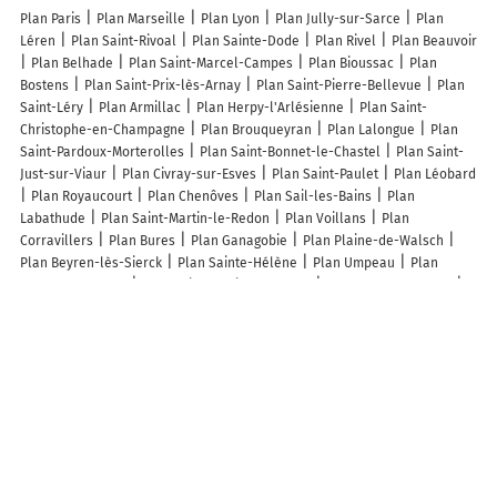
Plan Paris
Plan Marseille
Plan Lyon
Plan Jully-sur-Sarce
Plan
Léren
Plan Saint-Rivoal
Plan Sainte-Dode
Plan Rivel
Plan Beauvoir
Plan Belhade
Plan Saint-Marcel-Campes
Plan Bioussac
Plan
Bostens
Plan Saint-Prix-lès-Arnay
Plan Saint-Pierre-Bellevue
Plan
Saint-Léry
Plan Armillac
Plan Herpy-l'Arlésienne
Plan Saint-
Christophe-en-Champagne
Plan Brouqueyran
Plan Lalongue
Plan
Saint-Pardoux-Morterolles
Plan Saint-Bonnet-le-Chastel
Plan Saint-
Just-sur-Viaur
Plan Civray-sur-Esves
Plan Saint-Paulet
Plan Léobard
Plan Royaucourt
Plan Chenôves
Plan Sail-les-Bains
Plan
Labathude
Plan Saint-Martin-le-Redon
Plan Voillans
Plan
Corravillers
Plan Bures
Plan Ganagobie
Plan Plaine-de-Walsch
Plan Beyren-lès-Sierck
Plan Sainte-Hélène
Plan Umpeau
Plan
Fayet-le-Château
Plan Saint-Sorlin-de-Conac
Plan Breux-sur-Avre
Plan Cazavet
Plan Friauville
Plan Chevigny
Plan Fromeréville-les-
Vallons
Plan Lucenay-le-Duc
Plan Les Essards
Plan Brasc
Plan
Wavrans-sur-l'Aa
Plan Nouvion-et-Catillon
Lieux à découvrir à Veuvey-sur-Ouche
La Poste Agence Communale
Mairie - Veuvey-sur-Ouche
Aire de
pique-nique de Veuvey-sur-Ouche 1
Aire de pique-nique de Veuvey-sur-
Ouche 2
Aire de covoiturage de Veuvey-Sur-Ouche
Église De Veuvey
Cimetière De Veuvey-sur-Ouche
Ecole Primaire publique
Green Beenz