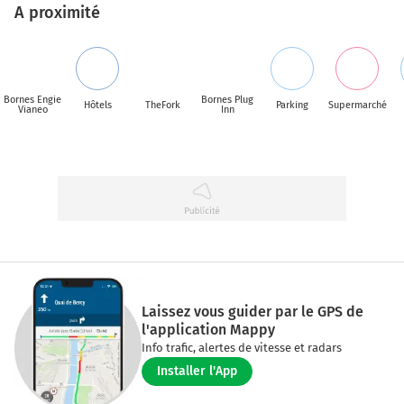
A proximité
Bornes Engie
Bornes Plug
Hôtels
TheFork
Parking
Supermarché
Vianeo
Inn
Laissez vous guider par le GPS de
l'application Mappy
Info trafic, alertes de vitesse et radars
Installer l'App