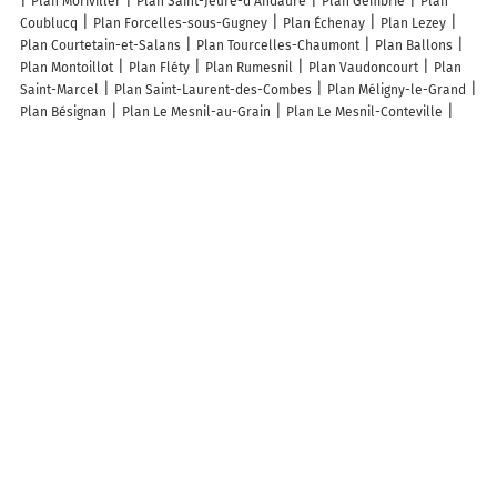
Plan Moriviller
Plan Saint-Jeure-d'Andaure
Plan Gembrie
Plan
Coublucq
Plan Forcelles-sous-Gugney
Plan Échenay
Plan Lezey
Plan Courtetain-et-Salans
Plan Tourcelles-Chaumont
Plan Ballons
Plan Montoillot
Plan Fléty
Plan Rumesnil
Plan Vaudoncourt
Plan
Saint-Marcel
Plan Saint-Laurent-des-Combes
Plan Méligny-le-Grand
Plan Bésignan
Plan Le Mesnil-au-Grain
Plan Le Mesnil-Conteville
Plan Cadeillan
Plan Chaulhac
Plan Saugeot
Plan Quercitello
Plan
Mirbel
Plan Busserotte-et-Montenaille
Plan Lacroisille
Plan
L'Échelle-Saint-Aurin
Plan Fresnoy-Andainville
Plan Sainte-Eulalie
Plan Remire-Montjoly
Plan Pons
Plan Appoigny
Plan La Vôge-les-
Bains
Plan Kergloff
Plan Saint-Victour
Plan Carville-la-Folletière
Lieux à découvrir à Diancey
Mairie - Diancey
Église Saint-Andoche Et Sainte-Sabine
Cimetière De
Diancey
Chapelle Sainte-Sabine
Ecole Primaire Publique R.p.i.
Laurent Vincent
Les lieux populaires à Diancey
Gîte de la Fontaine salée
A découvrir autour de Diancey
Menin Thiroux
Chelsey
Le Maupas
Cherchilly
Jonchères
Suze
Chauvirey
Vouvres
L'Huis Renaud
Reuillon
Melsey