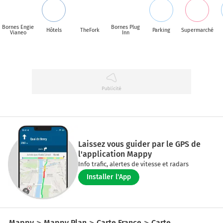
Bornes Engie
Bornes Plug
Hôtels
TheFork
Parking
Supermarché
Vianeo
Inn
Laissez vous guider par le GPS de
l'application Mappy
Info trafic, alertes de vitesse et radars
Installer l'App
Mappy
Mappy Plan
Carte France
Carte