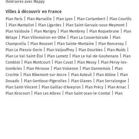
Itinéraires avec Mappy
Villes à découvrir en France
Plan Paris
Plan Marseille
Plan Lyon
Plan Cortambert
Plan Courtils
Plan Mantallot
Plan Ligardes
Plan Saint-Gervais-sous-Meymont
Plan Valdoule
Plan Marigny
Plan Membrey
Plan Roquebrune
Plan
Bélaye
Plan Villemoiron-en-Othe
Plan La Couvertoirade
Plan
Champcella
Plan Rousset
Plan Sainte-Montaine
Plan Roncenay
Plan Le Plessis-Dorin
Plan Valjouffrey
Plan Dourbies
Plan Muids
Plan Le Val-Saint-Éloi
Plan Lametz
Plan Le Val-de-Gouhenans
Plan
Comblot
Plan Montcourt
Plan Cuvat
Plan Messy
Plan Péroy-les-
Gombries
Plan Pérouse
Plan Voisenon
Plan Dannemois
Plan
Crochte
Plan Ribemont-sur-Ancre
Plan Auteuil
Plan Albine
Plan
Douadic
Plan Gentioux-Pigerolles
Plan Glanes
Plan Serralongue
Plan Saint-Vincent
Plan Gaillac-d'Aveyron
Plan Précy
Plan Arnac
Plan Xirocourt
Plan Les Albres
Plan Saint-Jean-le-Comtal
Plan
Loubers
Plan Ambon
Plan Saint-Denis-d'Orques
Lieux à découvrir à Lohuec
Commerçants de Lohuec
Inao Chaussures
Mamy-Lou
Mairie -
Lohuec
Nature Et'hair'nelle
Église Saint-Judoce
Dombiratosi
Katolikus Templom
Cimetière De Lohuec
Église Saint-Judoce
Általános Művelődési Központ. Községi Könyvtár
Magyar Posta