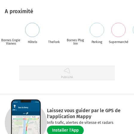
A proximité
Bornes Engie
Bornes Plug
Hôtels
TheFork
Parking
Supermarché
Vianeo
Inn
Laissez vous guider par le GPS de
l'application Mappy
Info trafic, alertes de vitesse et radars
Installer l'App