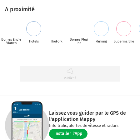
A proximité
Bornes Engie
Bornes Plug
Hôtels
TheFork
Parking
Supermarché
Vianeo
Inn
Laissez vous guider par le GPS de
l'application Mappy
Info trafic, alertes de vitesse et radars
Installer l'App