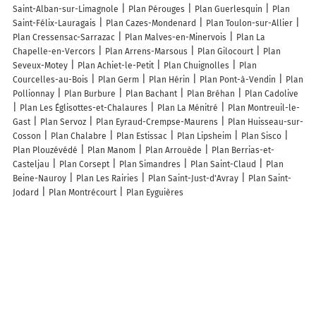
Saint-Alban-sur-Limagnole
Plan Pérouges
Plan Guerlesquin
Plan
Saint-Félix-Lauragais
Plan Cazes-Mondenard
Plan Toulon-sur-Allier
Plan Cressensac-Sarrazac
Plan Malves-en-Minervois
Plan La
Chapelle-en-Vercors
Plan Arrens-Marsous
Plan Gilocourt
Plan
Seveux-Motey
Plan Achiet-le-Petit
Plan Chuignolles
Plan
Courcelles-au-Bois
Plan Germ
Plan Hérin
Plan Pont-à-Vendin
Plan
Pollionnay
Plan Burbure
Plan Bachant
Plan Bréhan
Plan Cadolive
Plan Les Églisottes-et-Chalaures
Plan La Ménitré
Plan Montreuil-le-
Gast
Plan Servoz
Plan Eyraud-Crempse-Maurens
Plan Huisseau-sur-
Cosson
Plan Chalabre
Plan Estissac
Plan Lipsheim
Plan Sisco
Plan Plouzévédé
Plan Manom
Plan Arrouède
Plan Berrias-et-
Casteljau
Plan Corsept
Plan Simandres
Plan Saint-Claud
Plan
Beine-Nauroy
Plan Les Rairies
Plan Saint-Just-d'Avray
Plan Saint-
Jodard
Plan Montrécourt
Plan Eyguières
Lieux à découvrir à Plouasne
Commerçants de Plouasne
A2b Assainissement
Ô Coeur du Bien-être
Societe des Carrieres de Brandefert
La Brie Maintenance Des Matériels
Marcelle Benoît
Coiffure l'Instant Zen
Martin Ets
L2C Construction
La Vairie - Gîtes de France
La Grange d'Elite - Gîtes de France
La
Vallée de Leber - Gîtes de France
G20 Supermarché
Tra
Alix
Construction
Vilanon Services
Guéroc Pierrick
Benoît Carbone