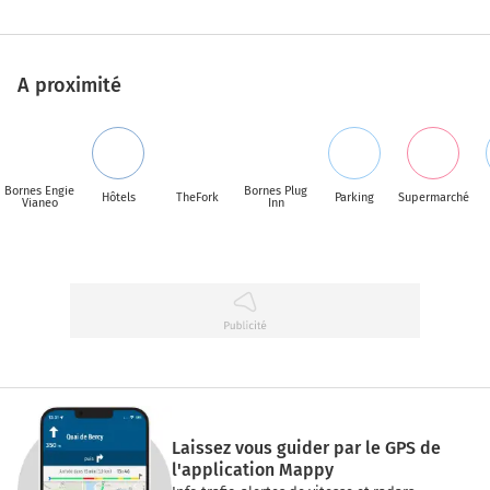
A proximité
Bornes Engie
Bornes Plug
Hôtels
TheFork
Parking
Supermarché
Vianeo
Inn
Laissez vous guider par le GPS de
l'application Mappy