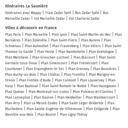
Itinéraires La Saunière
Itinéraires avec Mappy
Train Zadar Split
Bus Zadar Split
Bus
Marseille Zadar
Vol Marseille Zadar
Vol Charleroi Zadar
Villes à découvrir en France
Plan Paris
Plan Marseille
Plan Lyon
Plan Saint-Martin-du-Bec
Plan
Bernières
Plan Émiéville
Plan Saint-Floris
Plan Ayrens
Plan
Schoenau
Plan Autouillet
Plan Frauenberg
Plan Villers
Plan Saint-
Thomas-la-Garde
Plan Hoste
Plan Nambsheim
Plan Koetzingue
Plan Melsheim
Plan Grouches-Luchuel
Plan Blacourt
Plan Saint-
Germain-sous-Doue
Plan Simencourt
Plan Frémécourt
Plan
Courtomer
Plan Erquinghem-le-Sec
Plan Gressey
Plan Bussières
Plan Auchy-au-Bois
Plan Chidrac
Plan Trumilly
Plan Marigny-en-
Orxois
Plan Fontiès-d'Aude
Plan Culmont
Plan Louversey
Plan
Vany
Plan Bazinval
Plan Saint-Romain-le-Noble
Plan Hausgauen
Plan Quézac
Plan Montreuil-sur-Lozon
Plan Puisieux-et-Clanlieu
Plan Lanneplaà
Plan Davron
Plan Heidwiller
Plan Wambercourt
Plan Arry
Plan Le Mesnil-Eudes
Plan Saint-Léger-Bridereix
Plan
Muchedent
Plan Sainte-Eugénie-de-Villeneuve
Plan Estigarde
Plan
Neuville-aux-Bois
Plan Boulot
Plan Ligny-Thilloy
Lieux à découvrir à La Saunière