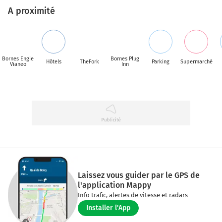
A proximité
Bornes Engie
Bornes Plug
Hôtels
TheFork
Parking
Supermarché
Vianeo
Inn
Laissez vous guider par le GPS de
l'application Mappy
Info trafic, alertes de vitesse et radars
Installer l'App