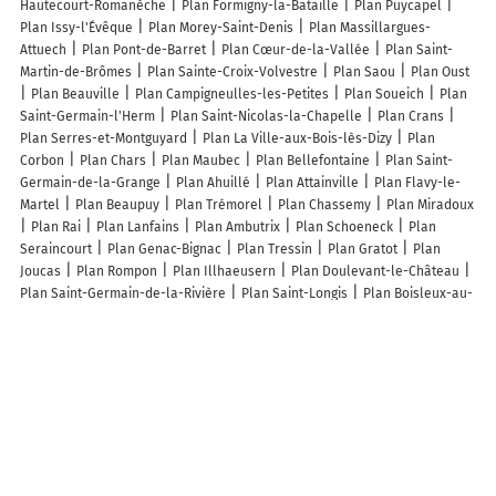
Hautecourt-Romanèche
Plan Formigny-la-Bataille
Plan Puycapel
Plan Issy-l'Évêque
Plan Morey-Saint-Denis
Plan Massillargues-
Attuech
Plan Pont-de-Barret
Plan Cœur-de-la-Vallée
Plan Saint-
Martin-de-Brômes
Plan Sainte-Croix-Volvestre
Plan Saou
Plan Oust
Plan Beauville
Plan Campigneulles-les-Petites
Plan Soueich
Plan
Saint-Germain-l'Herm
Plan Saint-Nicolas-la-Chapelle
Plan Crans
Plan Serres-et-Montguyard
Plan La Ville-aux-Bois-lès-Dizy
Plan
Corbon
Plan Chars
Plan Maubec
Plan Bellefontaine
Plan Saint-
Germain-de-la-Grange
Plan Ahuillé
Plan Attainville
Plan Flavy-le-
Martel
Plan Beaupuy
Plan Trémorel
Plan Chassemy
Plan Miradoux
Plan Rai
Plan Lanfains
Plan Ambutrix
Plan Schoeneck
Plan
Seraincourt
Plan Genac-Bignac
Plan Tressin
Plan Gratot
Plan
Joucas
Plan Rompon
Plan Illhaeusern
Plan Doulevant-le-Château
Plan Saint-Germain-de-la-Rivière
Plan Saint-Longis
Plan Boisleux-au-
Mont
Plan Marigny
Plan Nogent-le-Phaye
Lieux à découvrir à Genouillac
Commerçants de Genouillac
AS Autosécurité Contrôle Technique
GENOUILLAC
Adecco
Centre Régional d'Hypnose
Toiture & Tradition
23
Pompes Funèbres Chalumeau
Marie Services
A.D.C Ambulances
Dessalles Chalumeau
Vioux Dubois
La Table de Mon Grand Père
Ambulances Dessalles Chalumeau
La Poste
Sas Marie
Vival
Perrin
Pascal
France services de Genouillac
Julius Drone
Chausson