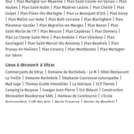
Tour
Plan Martigné-sur-Mayenne
Plan Saint-Cosme-en-Vairais
Plan
Haybes
Plan Saint-Aubin
Plan Mazères-Lezons
Plan Cheillé
Plan
Guipel
Plan Flines-lès-Mortagne
Plan Le Bousquet-d'Orb
Plan Vorey
Plan Molins-sur-Aube
Plan Buhl-Lorraine
Plan Blaringhem
Plan
Pleumeur-Gautier
Plan Bégrolles-en-Mauges
Plan Banon
Plan
Saint-Martin de l'If
Plan Meucon
Plan Capdenac
Plan Donnery
Plan Le Champ-Saint-Père
Plan Andoins
Plan Villedoux
Plan
Gauriaguet
Plan Saint-Marcel-lès-Annonay
Plan Baudreix
Plan
Prunay-en-Yvelines
Plan Corancy
Plan Montbouton
Plan Mortagne-
sur-Sèvre
Lieux à découvrir à Vitrac
Commerçants de Vitrac
Domaine de Rochebois - Le M
Hôtel Restaurant
La Treille
Domaine Rochebois
Stéphanie Couroussé naturopathe
Maâ'sage
Thomas Gratte Immobilier
La Fabrique
SCP Themis
Camping la Bouysse
Guegan Jean-Pierre
Eric Bidault
Construction
Rénovation Roudeyroux SARL
Hameau de Cureboursil
L'Ecole
Buissonnière, Café des Arts
Marie Traverse
Perles de Montfort
Marcellin Gorry Ostéopathe
L'Etrier De Vitrac
Revienvit
Encad Moto
Sec Sud-ouest "emsso"
Can'idée
Mairie - Vitrac
Le Pech de Malet
SARL
Camping La Sagne
Noiseline Du Périgord
Société Imagerie
Médicale Du Sarladais
Mttp
Ldcb
Dotix Coiffure
le Mercier
Consulting