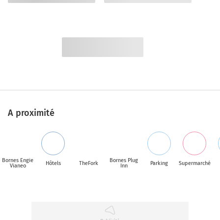
A proximité
Bornes Engie
Bornes Plug
Hôtels
TheFork
Parking
Supermarché
Vianeo
Inn