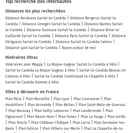
Top recherche des internautes
Distances les plus recherchées
Distance Bordeaux Sarlat-la-Canéda
Distance Bergerac Sarlat-la-
Canéda
Distance Limoges Sarlat-la-Canéda
Distance Nantes Sarlat-
la-Canéda
Distance Toulouse Sarlat-la-Canéda
Distance Brive-la-
Gaillarde Sarlat-la-Canéda
Distance Paris Sarlat-la-Canéda
Distance
Périgueux Sarlat-la-Canéda
Distance Sarlat-la-Canéda Cahors
Distance Lyon Sarlat-la-Canéda
Rayon autour de moi
Itinéraires Vitrac
Itinéraires avec Mappy
La Roque-Gageac Sarlat-la-Canéda à Vélo
Sarlat-la-Canéda La Roque-Gageac à Vélo
Sarlat-la-Canéda Beynac-et-
Cazenac à Vélo
Sarlat-la-Canéda Castelnaud-la-Chapelle à Vélo
Sarlat-la-Canéda Domme à Vélo
Villes à découvrir en France
Plan Paris
Plan Marseille
Plan Lyon
Plan Coucouron
Plan
Hautvillers
Plan Arrouède
Plan Belleu
Plan Saint-Malo-de-Guersac
Plan Boussay
Plan Sailly-Labourse
Plan Landeronde
Plan
Vignacourt
Plan Basse-Ham
Plan Feneu
Plan Le Fauga
Plan Jardin
Plan Tencin
Plan Château-l'Évêque
Plan Larra
Plan Sermaize-les-
Bains
Plan Falicon
Plan Villiers-sur-Morin
Plan La Chapelle-de-la-